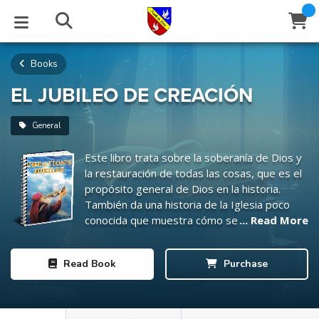
Books
STUDIES
EVENTS
ABOUT
BLOG
HELP
Email
EL JUBILEO DE CREACIÓN
Latest Posts
Books
Calendar
About Us
Contact Us
General
Este libro trata sobre la soberanía de Dios y
Blog Series
Tracts
Conference Center
Statement of Beliefs
Instructions
la restauración de todas las cosas, que es el
propósito general de Dios en la historia.
Blog Archive
Videos
Live Stream
Testimonials
Support
También da una historia de la Iglesia poco
conocida que muestra cómo se perdieron
... Read More
Audios
Gallery
estas enseñanzas vitales en el siglo quinto.
Explica las tres resurrecciones de las compañías de cebada,
Close
Read
Book
Purchase
Subscribe
trigo y uva en una descripción general.
Window
FFI Newsletter
Friends
rticles