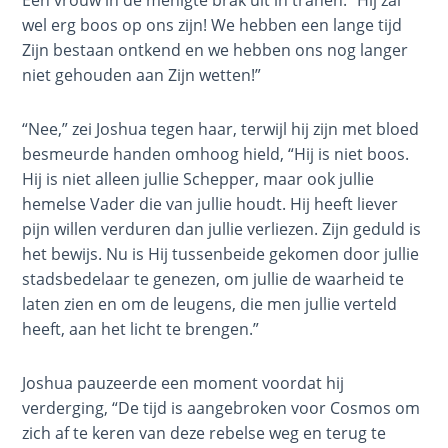
Een vrouw in de menigte brak uit in tranen. “Hij zal
of the
wel erg boos op ons zijn! We hebben een lange tijd
Ages -
Book 3
Zijn bestaan ontkend en we hebben ons nog langer
niet gehouden aan Zijn wetten!”
Hosea:
Prophet
“Nee,” zei Joshua tegen haar, terwijl hij zijn met bloed
of
besmeurde handen omhoog hield, “Hij is niet boos.
Mercy -
Hij is niet alleen jullie Schepper, maar ook jullie
Book 1
hemelse Vader die van jullie houdt. Hij heeft liever
pijn willen verduren dan jullie verliezen. Zijn geduld is
Hosea:
het bewijs. Nu is Hij tussenbeide gekomen door jullie
Prophet
stadsbedelaar te genezen, om jullie de waarheid te
of
laten zien en om de leugens, die men jullie verteld
Mercy -
heeft, aan het licht te brengen.”
Book 2
Joshua pauzeerde een moment voordat hij
Amos:
Missionary
verderging, “De tijd is aangebroken voor Cosmos om
to Israel
zich af te keren van deze rebelse weg en terug te