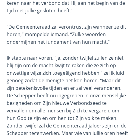
keren naar het verbond dat Hij aan het begin van de
Jonah:
tijd met jullie gesloten heeft.”
Prophet of
Restoration
“De Gemeenteraad zal verontrust zijn wanneer ze dit
horen,” mompelde iemand. “Zulke woorden
Haggai:
ondermijnen het fundament van hun macht.”
Prophet
of the
Ik stapte naar voren. “Ja, zonder twijfel zullen ze niet
Greater
blij zijn om de macht kwijt te raken die ze zich op
Temple
onwettige wijze zich toegeëigend hebben,” zei ik luid
genoeg zodat de menigte het kon horen. “Maar dit
Malachi:
zijn betekenisvolle tijden en er zal veel veranderen.
God's
Messenger
De Schepper heeft nu ingegrepen in onze menselijke
bezigheden om Zijn Nieuwe Verbondseed te
vervullen om alle mensen bij Zich te vergaren, om
Dr. Luke:
Healing
hun God te zijn en om hen tot Zijn volk te maken.
the
Zonder twijfel zal de Gemeenteraad jaloers zijn en de
Breaches
Schepper tegenwerken. Maar wie van jullie oren heeft