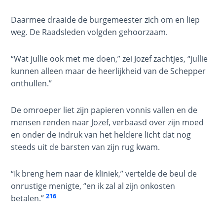
Twelve
Tribes
Daarmee draaide de burgemeester zich om en liep
weg. De Raadsleden volgden gehoorzaam.
The First
Epistle of
“Wat jullie ook met me doen,” zei Jozef zachtjes, “jullie
John: The
kunnen alleen maar de heerlijkheid van de Schepper
Fellowship
onthullen.”
of the
Sons
De omroeper liet zijn papieren vonnis vallen en de
mensen renden naar Jozef, verbaasd over zijn moed
The Epistle
en onder de indruk van het heldere licht dat nog
of Jude:
steeds uit de barsten van zijn rug kwam.
Against
Gnosticism
“Ik breng hem naar de kliniek,” vertelde de beul de
The
onrustige menigte, “en ik zal al zijn onkosten
Revelation
216
betalen.”
- Book 1