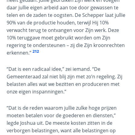
heeft gedaan. Jullie gebruiken Zijn werk en voegen
daar jullie eigen arbeid aan toe door gewassen te
Deuteronomy:
telen en de zaden te oogsten. De Schepper laat jullie
The Second
Law - Speech 3
90% van de productie houden, terwijl Hij 10%
verwacht terug te ontvangen voor Zijn werk. Deze
10% teruggave moet gebruikt worden om Zijn
Deuteronomy:
The Second
regering te ondersteunen – zij die Zijn kroonrechten
212
Law - Speech 4
erkennen.”
Deuteronomy:
“Dat is een radicaal idee,” zei iemand. “De
The Second
Gemeenteraad zal niet blij zijn met zo’n regeling. Zij
Law - Speech 5
belasten alles wat we bezitten en produceren met
onze eigen inspanningen.”
Deuteronomy:
The Second
“Dat is de reden waarom jullie zulke hoge prijzen
Law - Speech 6
moeten betalen voor de goederen en diensten,”
legde Joshua uit. De meeste kosten zitten in de
Deuteronomy:
verborgen belastingen, want alle belastingen op
The Second