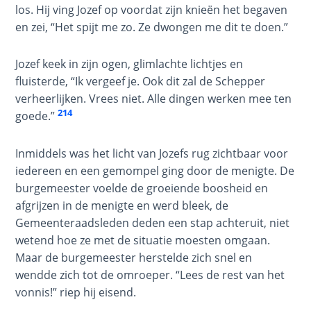
los. Hij ving Jozef op voordat zijn knieën het begaven
- Book 1
en zei, “Het spijt me zo. Ze dwongen me dit te doen.”
First
Corinthians
Jozef keek in zijn ogen, glimlachte lichtjes en
The Epistle of
fluisterde, “Ik vergeef je. Ook dit zal de Schepper
Sanctification
verheerlijken. Vrees niet. Alle dingen werken mee ten
- Book 2
214
goede.”
First
Inmiddels was het licht van Jozefs rug zichtbaar voor
Corinthians
iedereen en een gemompel ging door de menigte. De
The Epistle of
burgemeester voelde de groeiende boosheid en
Sanctification
afgrijzen in de menigte en werd bleek, de
- Book 3
Gemeenteraadsleden deden een stap achteruit, niet
wetend hoe ze met de situatie moesten omgaan.
First
Maar de burgemeester herstelde zich snel en
Corinthians
The Epistle of
wendde zich tot de omroeper. “Lees de rest van het
Sanctification
vonnis!” riep hij eisend.
- Book 4