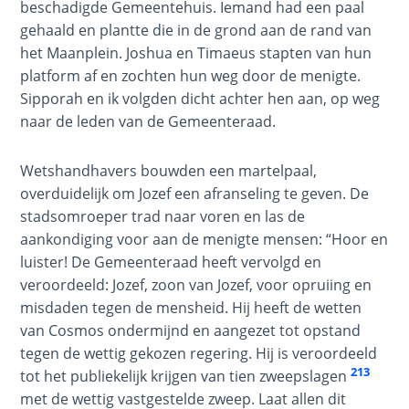
beschadigde Gemeentehuis. Iemand had een paal
gehaald en plantte die in de grond aan de rand van
Dr. Luke:
het Maanplein. Joshua en Timaeus stapten van hun
Healing
the
platform af en zochten hun weg door de menigte.
Breaches
Sipporah en ik volgden dicht achter hen aan, op weg
- Book 5
naar de leden van de Gemeenteraad.
Dr. Luke:
Wetshandhavers bouwden een martelpaal,
Healing
overduidelijk om Jozef een afranseling te geven. De
the
stadsomroeper trad naar voren en las de
Breaches
aankondiging voor aan de menigte mensen: “Hoor en
- Book 6
luister! De Gemeenteraad heeft vervolgd en
veroordeeld: Jozef, zoon van Jozef, voor opruiing en
Dr. Luke:
misdaden tegen de mensheid. Hij heeft de wetten
Healing
van Cosmos ondermijnd en aangezet tot opstand
the
Breaches
tegen de wettig gekozen regering. Hij is veroordeeld
- Book 7
213
tot het publiekelijk krijgen van tien zweepslagen
met de wettig vastgestelde zweep. Laat allen dit