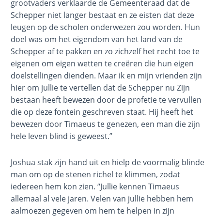
grootvaders verklaarde de Gemeenteraad dat de
the
onderwijzen.
Schepper niet langer bestaat en ze eisten dat deze
Lord
leugen op de scholen onderwezen zou worden. Hun
Category
doel was om het eigendom van het land van de
A Short
-
Schepper af te pakken en zo zichzelf het recht toe te
History of
Biblical
Universal
eigenen om eigen wetten te creëren die hun eigen
Novels
Reconciliation
doelstellingen dienden. Maar ik en mijn vrienden zijn
hier om jullie te vertellen dat de Schepper nu Zijn
Lessons
bestaan heeft bewezen door de profetie te vervullen
From
die op deze fontein geschreven staat. Hij heeft het
Church
bewezen door Timaeus te genezen, een man die zijn
History
hele leven blind is geweest.”
Volume
1
Joshua stak zijn hand uit en hielp de voormalig blinde
man om op de stenen richel te klimmen, zodat
Lessons
iedereen hem kon zien. “Jullie kennen Timaeus
From
allemaal al vele jaren. Velen van jullie hebben hem
Church
History
aalmoezen gegeven om hem te helpen in zijn