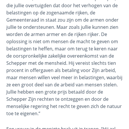
Ruth:
die jullie overtuigden dat door het verhogen van de
Redemption
belastingen op de zogenaamde rijken, de
and
Gemeenteraad in staat zou zijn om de armen onder
Sonship
jullie te ondersteunen. Maar zoals jullie kunnen zien
worden de armen armer en de rijken rijker. De
Daniel:
oplossing is niet om mensen de macht te geven om
Prophet
belastingen te heffen, maar om terug te keren naar
of the
Ages -
de oorspronkelijke zakelijke overeenkomst van de
Book 1
Schepper met de mensheid. Hij vereist slechts tien
procent in offergaven als betaling voor Zijn arbeid,
Daniel:
maar mensen willen veel meer in belastingen, waarbij
Prophet
ze een groot deel van de arbeid van mensen stelen.
of the
Jullie hebben een grote prijs betaald door de
Ages -
Schepper Zijn rechten te ontzeggen en door de
Book 2
menselijke regering het recht te geven zich de natuur
toe te eigenen.”
Daniel:
Prophet