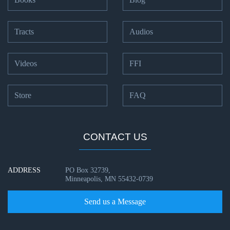
Principles of
Tracts
Audios
Intercession
Hearing
Videos
FFI
God's
Voice
Store
FAQ
The
Jubilee
CONTACT US
Isaiah:
Prophet
ADDRESS
PO Box 32739,
of
Minneapolis, MN 55432-0739
Salvation
- Book 1
Send us a Message
Isaiah: