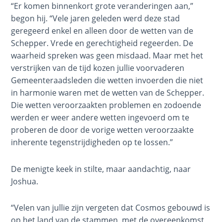
Righteous
“Er komen binnenkort grote veranderingen aan,”
verkennen
Judgment
begon hij. “Vele jaren geleden werd deze stad
is,
geregeerd enkel en alleen door de wetten van de
en
The
Schepper. Vrede en gerechtigheid regeerden. De
heeft
Laws of
waarheid spreken was geen misdaad. Maar met het
een
the
verstrijken van de tijd kozen jullie voorvaderen
ontmoeting
Second
Gemeenteraadsleden die wetten invoerden die niet
met
Coming
in harmonie waren met de wetten van de Schepper.
de
Die wetten veroorzaakten problemen en zodoende
Schepper.
Free Will
werden er weer andere wetten ingevoerd om te
De
Versus
proberen de door de vorige wetten veroorzaakte
openbaring
Ownership
inherente tegenstrijdigheden op te lossen.”
die
hij
The
ontvangt,
De menigte keek in stilte, maar aandachtig, naar
Genesis
Book of
stuurt
Joshua.
Psalms
hem
op
“Velen van jullie zijn vergeten dat Cosmos gebouwd is
The
een
op het land van de stammen, met de overeenkomst