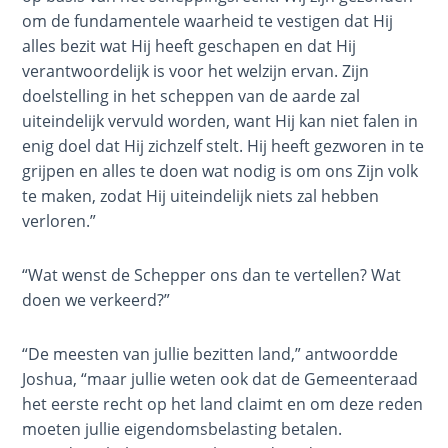
God
om de fundamentele waarheid te vestigen dat Hij
alles bezit wat Hij heeft geschapen en dat Hij
The Ten
verantwoordelijk is voor het welzijn ervan. Zijn
Commandments
doelstelling in het scheppen van de aarde zal
uiteindelijk vervuld worden, want Hij kan niet falen in
The
enig doel dat Hij zichzelf stelt. Hij heeft gezworen in te
Purpose
grijpen en alles te doen wat nodig is om ons Zijn volk
of Law
te maken, zodat Hij uiteindelijk niets zal hebben
and
verloren.”
Grace
“Wat wenst de Schepper ons dan te vertellen? Wat
The
doen we verkeerd?”
1986
Vision
of the
“De meesten van jullie bezitten land,” antwoordde
Two
Joshua, “maar jullie weten ook dat de Gemeenteraad
Gulf
het eerste recht op het land claimt en om deze reden
Wars
moeten jullie eigendomsbelasting betalen.