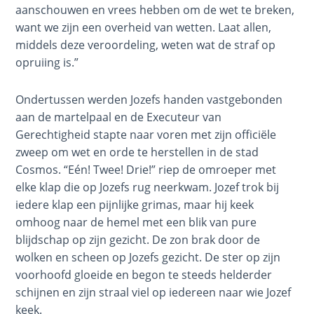
Dr. Luke:
aanschouwen en vrees hebben om de wet te breken,
Healing
want we zijn een overheid van wetten. Laat allen,
the
middels deze veroordeling, weten wat de straf op
Breaches
opruiing is.”
- Book 8
Ondertussen werden Jozefs handen vastgebonden
The Gospel
aan de martelpaal en de Executeur van
of John:
Gerechtigheid stapte naar voren met zijn officiële
Manifesting
zweep om wet en orde te herstellen in de stad
God’s Glory
- Book 1
Cosmos. “Eén! Twee! Drie!” riep de omroeper met
elke klap die op Jozefs rug neerkwam. Jozef trok bij
iedere klap een pijnlijke grimas, maar hij keek
The Gospel
of John:
omhoog naar de hemel met een blik van pure
Manifesting
blijdschap op zijn gezicht. De zon brak door de
God’s Glory
wolken en scheen op Jozefs gezicht. De ster op zijn
- Book 2
voorhoofd gloeide en begon te steeds helderder
schijnen en zijn straal viel op iedereen naar wie Jozef
The Gospel
keek.