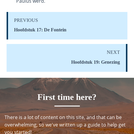
Paulus werd.
is a
Jew?
PREVIOUS
God's Law
Hoofdstuk 17: De Fontein
on
Restitution
NEXT
Who is
Hoofdstuk 19: Genezing
an
Israelite?
When
REALLY
First time here?
was
Jesus
Born?
There is a lot of content on this site, and that can be
overwhelming, so we've written up a guide to help get
The Laws of
you started!