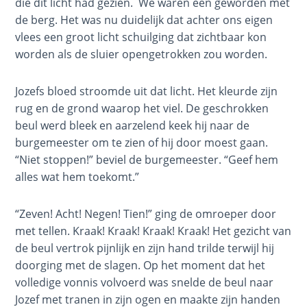
die dit licht had gezien. We waren één geworden met
To the
Saints
de berg. Het was nu duidelijk dat achter ons eigen
in
vlees een groot licht schuilging dat zichtbaar kon
Rome
worden als de sluier opengetrokken zou worden.
Book
1
Jozefs bloed stroomde uit dat licht. Het kleurde zijn
rug en de grond waarop het viel. De geschrokken
Paul’s
beul werd bleek en aarzelend keek hij naar de
Epistle
burgemeester om te zien of hij door moest gaan.
To the
“Niet stoppen!” beviel de burgemeester. “Geef hem
Saints
in
alles wat hem toekomt.”
Rome
Book
“Zeven! Acht! Negen! Tien!” ging de omroeper door
2
met tellen. Kraak! Kraak! Kraak! Kraak! Het gezicht van
de beul vertrok pijnlijk en zijn hand trilde terwijl hij
First
doorging met de slagen. Op het moment dat het
Corinthians
volledige vonnis volvoerd was snelde de beul naar
The Epistle of
Jozef met tranen in zijn ogen en maakte zijn handen
Sanctification