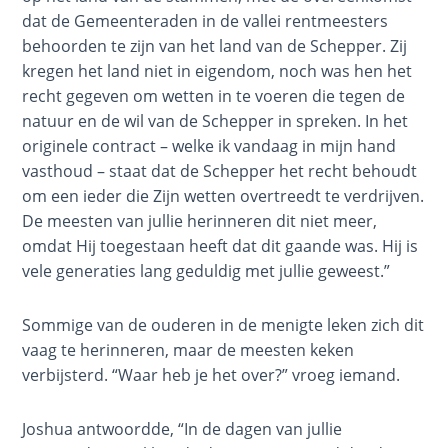
Rapture in
missie
dat de Gemeenteraden in de vallei rentmeesters
the Light of
om
behoorden te zijn van het land van de Schepper. Zij
Tabernacles
licht
kregen het land niet in eigendom, noch was hen het
te
recht gegeven om wetten in te voeren die tegen de
The
brengen
natuur en de wil van de Schepper in spreken. In het
Biblical
aan
originele contract – welke ik vandaag in mijn hand
Meaning
anderen.
vasthoud – staat dat de Schepper het recht behoudt
of
Dit
om een ieder die Zijn wetten overtreedt te verdrijven.
Numbers
is
De meesten van jullie herinneren dit niet meer,
een
omdat Hij toegestaan heeft dat dit gaande was. Hij is
If God
roman
vele generaties lang geduldig met jullie geweest.”
Could
die
Save
Everyone
is
Sommige van de ouderen in de menigte leken zich dit
- Would
ontworpen
vaag te herinneren, maar de meesten keken
He?
om
verbijsterd. “Waar heb je het over?” vroeg iemand.
bijbelse
Wars
principes
Joshua antwoordde, “In de dagen van jullie
of
te