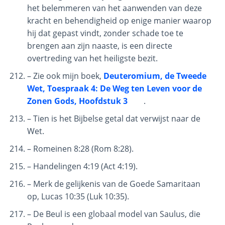
het belemmeren van het aanwenden van deze
Old and
kracht en behendigheid op enige manier waarop
New
hij dat gepast vindt, zonder schade toe te
Covenant
Marriage
brengen aan zijn naaste, is een directe
overtreding van het heiligste bezit.
The
– Zie ook mijn boek,
Deuteromium, de Tweede
Judgments
Wet, Toespraak 4: De Weg ten Leven voor de
of the
Zonen Gods, Hoofdstuk 3
.
Divine Law
– Tien is het Bijbelse getal dat verwijst naar de
The Bible
Wet.
Says:
– Romeinen 8:28 (Rom 8:28).
Divorce
and
– Handelingen 4:19 (Act 4:19).
Remarriage
– Merk de gelijkenis van de Goede Samaritaan
is Not
op, Lucas 10:35 (Luk 10:35).
Adultery
– De Beul is een globaal model van Saulus, die
Who