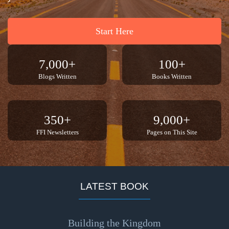
Wormwood
and Dung
Start Here
The
Prophetic
History of
7,000+
100+
the
Blogs Written
Books Written
United
States
350+
9,000+
The
FFI Newsletters
Pages on This Site
Purpose of
the
Wilderness
The Barley
LATEST BOOK
Overcomers
The
Building the Kingdom