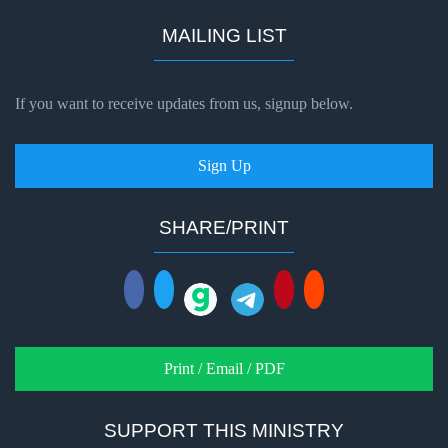
Prophet
of
MAILING LIST
Salvation
- Book 2
If you want to receive updates from us, signup below.
Isaiah:
Prophet
Sign Up
of
Salvation
- Book 3
SHARE/PRINT
Isaiah:
Prophet
of
Salvation
- Book 4
Print / Email / PDF
Isaiah:
SUPPORT THIS MINISTRY
Prophet