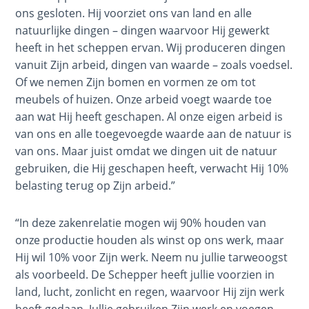
Barley
ons gesloten. Hij voorziet ons van land en alle
Standard
natuurlijke dingen – dingen waarvoor Hij gewerkt
heeft in het scheppen ervan. Wij produceren dingen
My
vanuit Zijn arbeid, dingen van waarde – zoals voedsel.
Father's
Of we nemen Zijn bomen en vormen ze om tot
Tear
meubels of huizen. Onze arbeid voegt waarde toe
aan wat Hij heeft geschapen. Al onze eigen arbeid is
Power
van ons en alle toegevoegde waarde aan de natuur is
of the
van ons. Maar juist omdat we dingen uit de natuur
Flame
gebruiken, die Hij geschapen heeft, verwacht Hij 10%
belasting terug op Zijn arbeid.”
Deuteronomy:
The Second
“In deze zakenrelatie mogen wij 90% houden van
Law - Speech 1
onze productie houden als winst op ons werk, maar
Hij wil 10% voor Zijn werk. Neem nu jullie tarweoogst
Deuteronomy:
als voorbeeld. De Schepper heeft jullie voorzien in
The Second
land, lucht, zonlicht en regen, waarvoor Hij zijn werk
Law - Speech 2