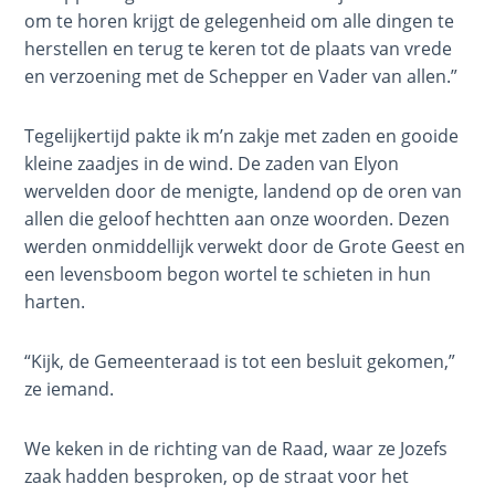
- Book 1
om te horen krijgt de gelegenheid om alle dingen te
herstellen en terug te keren tot de plaats van vrede
Dr. Luke:
en verzoening met de Schepper en Vader van allen.”
Healing
the
Tegelijkertijd pakte ik m’n zakje met zaden en gooide
Breaches
kleine zaadjes in de wind. De zaden van Elyon
- Book 2
wervelden door de menigte, landend op de oren van
allen die geloof hechtten aan onze woorden. Dezen
Dr. Luke:
werden onmiddellijk verwekt door de Grote Geest en
Healing
the
een levensboom begon wortel te schieten in hun
Breaches
harten.
- Book 3
“Kijk, de Gemeenteraad is tot een besluit gekomen,”
Dr. Luke:
ze iemand.
Healing
the
We keken in de richting van de Raad, waar ze Jozefs
Breaches
zaak hadden besproken, op de straat voor het
- Book 4