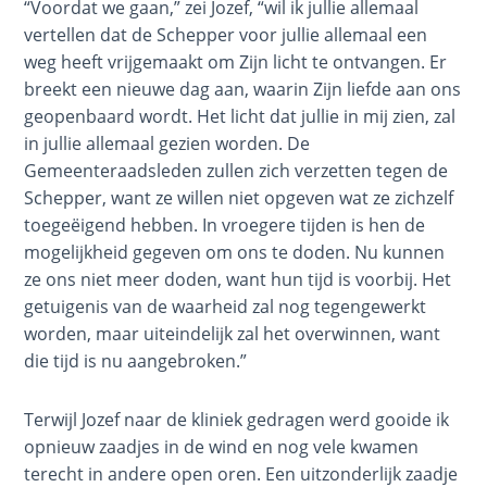
“Voordat we gaan,” zei Jozef, “wil ik jullie allemaal
The
vertellen dat de Schepper voor jullie allemaal een
Revelation
weg heeft vrijgemaakt om Zijn licht te ontvangen. Er
- Book 2
breekt een nieuwe dag aan, waarin Zijn liefde aan ons
geopenbaard wordt. Het licht dat jullie in mij zien, zal
The
in jullie allemaal gezien worden. De
Revelation
Gemeenteraadsleden zullen zich verzetten tegen de
- Book 3
Schepper, want ze willen niet opgeven wat ze zichzelf
toegeëigend hebben. In vroegere tijden is hen de
The
mogelijkheid gegeven om ons te doden. Nu kunnen
Revelation
ze ons niet meer doden, want hun tijd is voorbij. Het
- Book 4
getuigenis van de waarheid zal nog tegengewerkt
worden, maar uiteindelijk zal het overwinnen, want
The
die tijd is nu aangebroken.”
Revelation
- Book 5
Terwijl Jozef naar de kliniek gedragen werd gooide ik
opnieuw zaadjes in de wind en nog vele kwamen
The
Revelation
terecht in andere open oren. Een uitzonderlijk zaadje