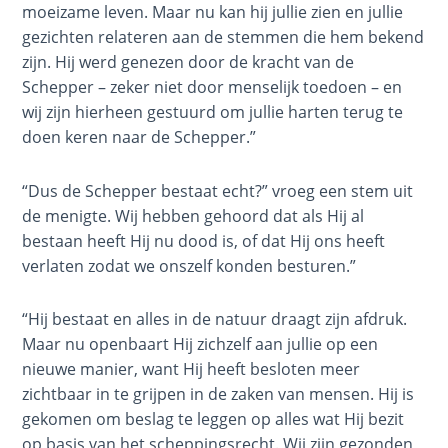
Volume
moeizame leven. Maar nu kan hij jullie zien en jullie
2
gezichten relateren aan de stemmen die hem bekend
zijn. Hij werd genezen door de kracht van de
The
Schepper – zeker niet door menselijk toedoen – en
Kingdom
wij zijn hierheen gestuurd om jullie harten terug te
of God
doen keren naar de Schepper.”
The Debt
“Dus de Schepper bestaat echt?” vroeg een stem uit
Note in
de menigte. Wij hebben gehoord dat als Hij al
Prophecy
bestaan heeft Hij nu dood is, of dat Hij ons heeft
verlaten zodat we onszelf konden besturen.”
The
Struggle
“Hij bestaat en alles in de natuur draagt zijn afdruk.
for the
Birthright
Maar nu openbaart Hij zichzelf aan jullie op een
nieuwe manier, want Hij heeft besloten meer
zichtbaar in te grijpen in de zaken van mensen. Hij is
The
Sons
gekomen om beslag te leggen op alles wat Hij bezit
of
op basis van het scheppingsrecht. Wij zijn gezonden