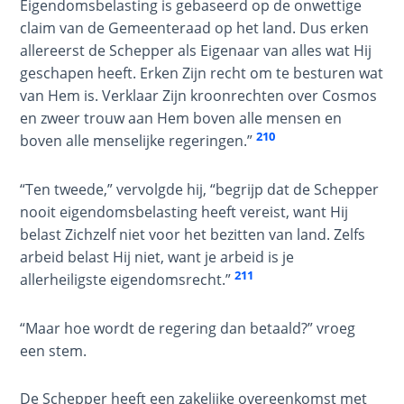
Eigendomsbelasting is gebaseerd op de onwettige
Light
claim van de Gemeenteraad op het land. Dus erken
From
allereerst de Schepper als Eigenaar van alles wat Hij
the
geschapen heeft. Erken Zijn recht om te besturen wat
Crack
van Hem is. Verklaar Zijn kroonrechten over Cosmos
en zweer trouw aan Hem boven alle mensen en
The
210
boven alle menselijke regeringen.”
Prophetic
Roots of
Modern
“Ten tweede,” vervolgde hij, “begrijp dat de Schepper
Abortion
nooit eigendomsbelasting heeft vereist, want Hij
belast Zichzelf niet voor het bezitten van land. Zelfs
Through
arbeid belast Hij niet, want je arbeid is je
Timeless
211
allerheiligste eigendomsrecht.”
Mountains
“Maar hoe wordt de regering dan betaald?” vroeg
Biblical
een stem.
Money:
The
Silver-
De Schepper heeft een zakelijke overeenkomst met