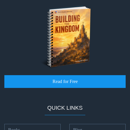
Problem
of Evil
How to Be
an
Overcomer
The Two
Covenants
The Purpose
of
Read for Free
Resurrection
The
QUICK LINKS
Wheat
and Asses
of
Pentecost
Books
Blog