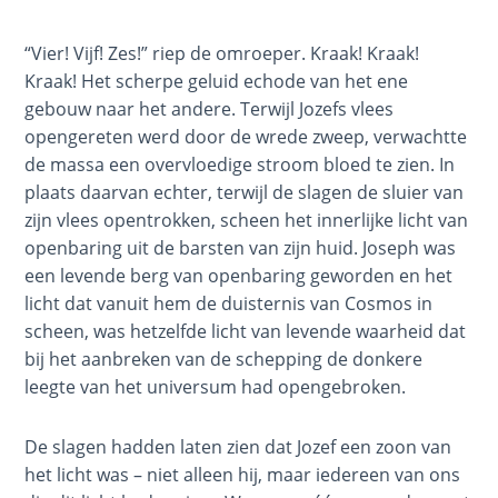
of John:
Manifesting
“Vier! Vijf! Zes!” riep de omroeper. Kraak! Kraak!
God’s Glory
Kraak! Het scherpe geluid echode van het ene
- Book 3
gebouw naar het andere. Terwijl Jozefs vlees
opengereten werd door de wrede zweep, verwachtte
The Gospel
de massa een overvloedige stroom bloed te zien. In
of John:
Manifesting
plaats daarvan echter, terwijl de slagen de sluier van
God’s Glory
zijn vlees opentrokken, scheen het innerlijke licht van
- Book 4
openbaring uit de barsten van zijn huid. Joseph was
een levende berg van openbaring geworden en het
The Gospel
licht dat vanuit hem de duisternis van Cosmos in
of John:
scheen, was hetzelfde licht van levende waarheid dat
Manifesting
bij het aanbreken van de schepping de donkere
God’s Glory
leegte van het universum had opengebroken.
- Book 5
De slagen hadden laten zien dat Jozef een zoon van
Paul’s
het licht was – niet alleen hij, maar iedereen van ons
Epistle