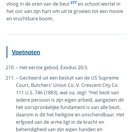
- Book 6
217
vloog in de oren van de beul
en schoot wortel in
het oor van zijn hart om uit te groeien tot een mooie
The
en vruchtbare boom.
Revelation
- Book 7
The
Voetnoten
Revelation
- Book 8
– Het eerste gebod, Exodus 20:3.
Daniel's
– Geciteerd uit een besluit van de US Supreme
Seventy
Court, Butchers’ Union Co. V. Crescent City Co.
Weeks
111 U.S. 746 (1883), wat oa. zegt: “Het bezit van
iedere persoon is zijn eigen arbeid, aangezien dit
The
het oorspronkelijke fundament is van alle bezit,
Restoration
daarom is dit het heiligste en onschendbaar. Het
of All
erfgoed van de arme ligt in de kracht en
Things
behendigheid van zijn eigen handen en