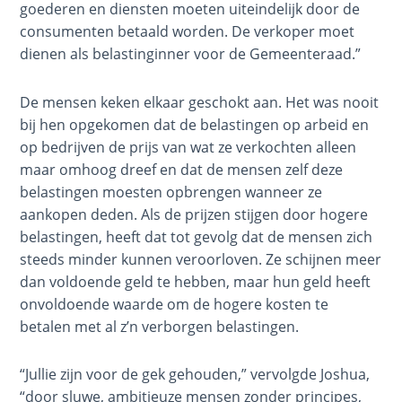
goederen en diensten moeten uiteindelijk door de
Law - Speech 7
consumenten betaald worden. De verkoper moet
dienen als belastinginner voor de Gemeenteraad.”
Deuteronomy:
The Second
Law - Speech 8
De mensen keken elkaar geschokt aan. Het was nooit
bij hen opgekomen dat de belastingen op arbeid en
op bedrijven de prijs van wat ze verkochten alleen
Deuteronomy:
The Second
maar omhoog dreef en dat de mensen zelf deze
Law - Speech 9
belastingen moesten opbrengen wanneer ze
aankopen deden. Als de prijzen stijgen door hogere
Deuteronomy:
belastingen, heeft dat tot gevolg dat de mensen zich
The Second
steeds minder kunnen veroorloven. Ze schijnen meer
Law - Speech
dan voldoende geld te hebben, maar hun geld heeft
10
onvoldoende waarde om de hogere kosten te
betalen met al z’n verborgen belastingen.
The
Judges
“Jullie zijn voor de gek gehouden,” vervolgde Joshua,
“door sluwe, ambitieuze mensen zonder principes,