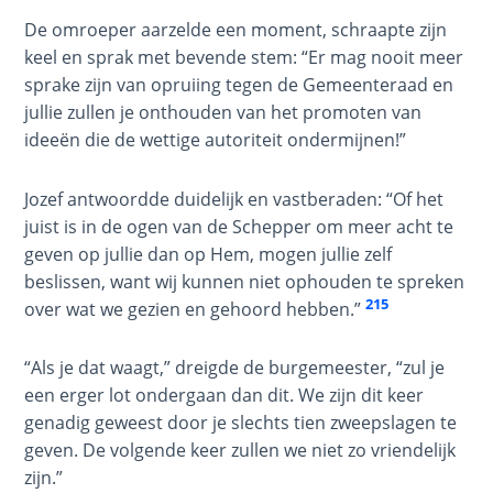
De omroeper aarzelde een moment, schraapte zijn
Second
keel en sprak met bevende stem: “Er mag nooit meer
Corinthians:
sprake zijn van opruiing tegen de Gemeenteraad en
Apostolic
jullie zullen je onthouden van het promoten van
Authority
ideeën die de wettige autoriteit ondermijnen!”
The Book
Jozef antwoordde duidelijk en vastberaden: “Of het
of
juist is in de ogen van de Schepper om meer acht te
Galatians
geven op jullie dan op Hem, mogen jullie zelf
beslissen, want wij kunnen niet ophouden te spreken
Hebrews:
215
over wat we gezien en gehoord hebben.”
Immigrating
from the
Old
“Als je dat waagt,” dreigde de burgemeester, “zul je
Covenant to
een erger lot ondergaan dan dit. We zijn dit keer
the New
genadig geweest door je slechts tien zweepslagen te
geven. De volgende keer zullen we niet zo vriendelijk
James
zijn.”
to the