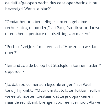
de duif afgelopen nacht, dus deze openbaring is nu
missie
The
bevestigd. Wat is je plan?”
om
Rapture in
licht
the Light of
“Omdat het hun bedoeling is om een geheime
te
Tabernacles
rechtszitting te houden,” zei Paul, “stel ik voor dat we
brengen
er een heel openbare rechtszitting van maken.”
aan
The
anderen.
Biblical
Dit
“Perfect,” zei Jozef met een lach. “Hoe zullen we dat
Meaning
is
doen?”
of
Numbers
een
roman
“Iemand zou de bel op het Stadsplein kunnen luiden?”
die
If God
opperde ik.
Could
is
Save
ontworpen
“Ja, dat zou de mensen bijeenbrengen,” zei Paul,
Everyone
om
terwijl hij knikte. “Maar om dat te laten lukken, zullen
- Would
bijbelse
we eerst moeten toestaan dat ze je oppakken en
He?
principes
naar de rechtbank brengen voor een verhoor. Als we
te