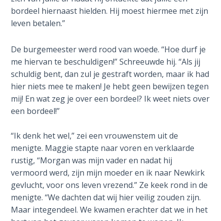
Healing
bordeel hiernaast hielden. Hij moest hiermee met zijn
the
leven betalen.”
Breaches
- Book 3
De burgemeester werd rood van woede. “Hoe durf je
me hiervan te beschuldigen!” Schreeuwde hij. “Als jij
Dr. Luke:
schuldig bent, dan zul je gestraft worden, maar ik had
Healing
hier niets mee te maken! Je hebt geen bewijzen tegen
the
mij! En wat zeg je over een bordeel? Ik weet niets over
Breaches
- Book 4
een bordeel!”
“Ik denk het wel,” zei een vrouwenstem uit de
Dr. Luke:
Healing
menigte. Maggie stapte naar voren en verklaarde
the
rustig, “Morgan was mijn vader en nadat hij
Breaches
vermoord werd, zijn mijn moeder en ik naar Newkirk
- Book 5
gevlucht, voor ons leven vrezend.” Ze keek rond in de
menigte. “We dachten dat wij hier veilig zouden zijn.
Dr. Luke:
Maar integendeel. We kwamen erachter dat we in het
Healing