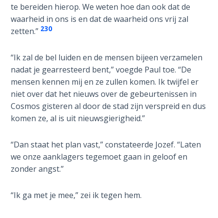
Church
te bereiden hierop. We weten hoe dan ook dat de
History
waarheid in ons is en dat de waarheid ons vrij zal
Volume
230
zetten.”
2
“Ik zal de bel luiden en de mensen bijeen verzamelen
The
nadat je gearresteerd bent,” voegde Paul toe. “De
Kingdom
mensen kennen mij en ze zullen komen. Ik twijfel er
of God
niet over dat het nieuws over de gebeurtenissen in
Cosmos gisteren al door de stad zijn verspreid en dus
The Debt
komen ze, al is uit nieuwsgierigheid.”
Note in
Prophecy
“Dan staat het plan vast,” constateerde Jozef. “Laten
The
we onze aanklagers tegemoet gaan in geloof en
Struggle
zonder angst.”
for the
Birthright
“Ik ga met je mee,” zei ik tegen hem.
The