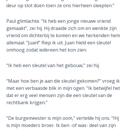
deur op slot doen toen ze ons hierheen sleepten.”
The
Revelation
- Book 3
Paul glimlachte. “Ik heb een jonge nieuwe vriend
gemaakt”, zei hij. Hij draaide zich om en wenkte zijn
The
vriend om dichterbij te komen en we herkenden hem
Revelation
allemaal. “Juan!” Riep ik uit. Juan hield een sleutel
- Book 4
omhoog zodat iedereen het kon zien.
The
“Ik heb een sleutel van het gebouw,” zei hij.
Revelation
- Book 5
“Maar hoe ben je aan die sleutel gekomen?” vroeg ik
met een verbaasde blik in mijn ogen. “Ik betwijfel het
The
dat er erg veel mensen zijn die een sleutel van de
Revelation
rechtbank krijgen.”
- Book 6
“De burgemeester is mijn oom,” vertelde hij ons. “Hij
The
is mijn moeders broer. Ik ben -of was- deel van zijn
Revelation