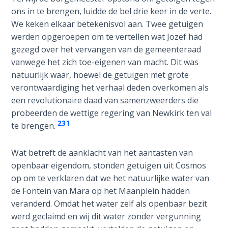
Deuteronomy:
ons in te brengen, luidde de bel drie keer in de verte.
The Second
Law - Speech
We keken elkaar betekenisvol aan. Twee getuigen
2
werden opgeroepen om te vertellen wat Jozef had
gezegd over het vervangen van de gemeenteraad
Deuteronomy:
vanwege het zich toe-eigenen van macht. Dit was
The Second
natuurlijk waar, hoewel de getuigen met grote
Law - Speech
verontwaardiging het verhaal deden overkomen als
3
een revolutionaire daad van samenzweerders die
probeerden de wettige regering van Newkirk ten val
Deuteronomy:
231
te brengen.
The Second
Law - Speech
Wat betreft de aanklacht van het aantasten van
4
openbaar eigendom, stonden getuigen uit Cosmos
op om te verklaren dat we het natuurlijke water van
Deuteronomy:
de Fontein van Mara op het Maanplein hadden
The Second
veranderd. Omdat het water zelf als openbaar bezit
Law - Speech
5
werd geclaimd en wij dit water zonder vergunning