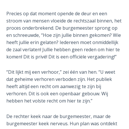
Book 1
Precies op dat moment opende de deur en een
Daniel:
stroom van mensen vloeide de rechtszaal binnen, het
Prophet
proces onderbrekend. De burgemeester sprong op
of the
en schreeuwde, “Hoe zijn jullie binnen gekomen? Wie
Ages -
heeft jullie erin gelaten? Iedereen moet onmiddellijk
Book 2
de zaal verlaten! Jullie hebben geen reden om hier te
komen! Dit is privé! Dit is een officiële vergadering!”
Daniel:
Prophet
of the
“Dit lijkt mij een verhoor,” zei één van hen. “U weet
Ages -
dat geheime verhoren verboden zijn. Het publiek
Book 3
heeft altijd een recht om aanwezig te zijn bij
verhoren. Dit is ook een openbaar gebouw. Wij
Hosea:
hebben het volste recht om hier te zijn.”
Prophet
of
De rechter keek naar de burgemeester, maar de
Mercy -
burgemeester keek nerveus. Hun plan was ontdekt
Book 1