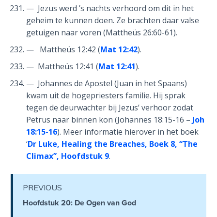
— Jezus werd ’s nachts verhoord om dit in het
on
geheim te kunnen doen. Ze brachten daar valse
Restitution
getuigen naar voren (Mattheüs 26:60-61).
Who is
— Mattheüs 12:42 (
Mat 12:42
).
an
— Mattheüs 12:41 (
Mat 12:41
).
Israelite?
— Johannes de Apostel (Juan in het Spaans)
When
kwam uit de hogepriesters familie. Hij sprak
REALLY
tegen de deurwachter bij Jezus’ verhoor zodat
was
Petrus naar binnen kon (Johannes 18:15-16 –
Joh
Jesus
18:15-16
). Meer informatie hierover in het boek
Born?
‘
Dr Luke, Healing the Breaches, Boek 8, “The
Climax”, Hoofdstuk 9
.
The Laws
of
Wormwood
PREVIOUS
and Dung
Hoofdstuk 20: De Ogen van God