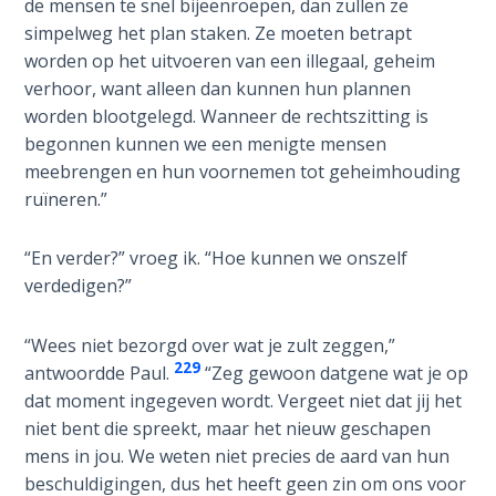
de mensen te snel bijeenroepen, dan zullen ze
Wars
onderwijzen.
simpelweg het plan staken. Ze moeten betrapt
of
the
worden op het uitvoeren van een illegaal, geheim
Category
Lord
verhoor, want alleen dan kunnen hun plannen
-
worden blootgelegd. Wanneer de rechtszitting is
Biblical
A Short
begonnen kunnen we een menigte mensen
Novels
History of
meebrengen en hun voornemen tot geheimhouding
Universal
ruïneren.”
Reconciliation
“En verder?” vroeg ik. “Hoe kunnen we onszelf
Lessons
verdedigen?”
From
Church
“Wees niet bezorgd over wat je zult zeggen,”
History
229
Volume
antwoordde Paul.
“Zeg gewoon datgene wat je op
1
dat moment ingegeven wordt. Vergeet niet dat jij het
niet bent die spreekt, maar het nieuw geschapen
Lessons
mens in jou. We weten niet precies de aard van hun
From
beschuldigingen, dus het heeft geen zin om ons voor