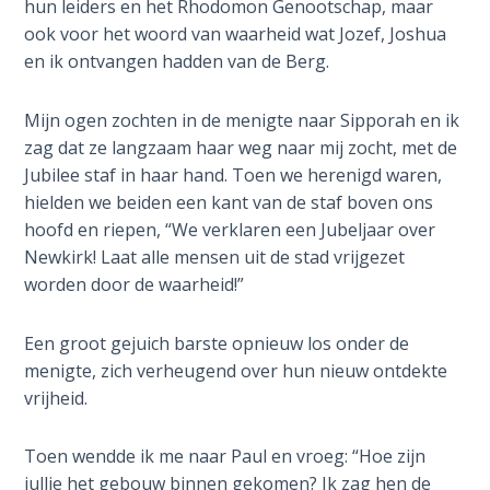
hun leiders en het Rhodomon Genootschap, maar
John: The
ook voor het woord van waarheid wat Jozef, Joshua
Fellowship
en ik ontvangen hadden van de Berg.
of the
Sons
Mijn ogen zochten in de menigte naar Sipporah en ik
zag dat ze langzaam haar weg naar mij zocht, met de
The
Jubilee staf in haar hand. Toen we herenigd waren,
Epistle of
Jude:
hielden we beiden een kant van de staf boven ons
Against
hoofd en riepen, “We verklaren een Jubeljaar over
Gnosticism
Newkirk! Laat alle mensen uit de stad vrijgezet
worden door de waarheid!”
The
Revelation
Een groot gejuich barste opnieuw los onder de
- Book 1
menigte, zich verheugend over hun nieuw ontdekte
vrijheid.
The
Revelation
Toen wendde ik me naar Paul en vroeg: “Hoe zijn
- Book 2
jullie het gebouw binnen gekomen? Ik zag hen de