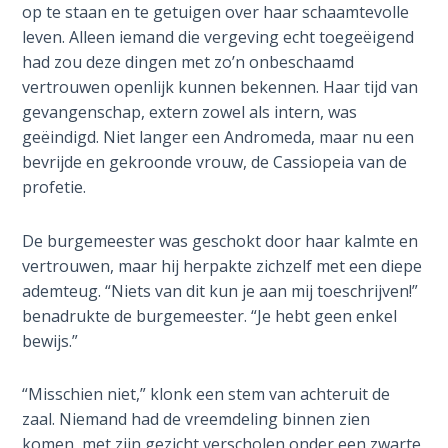
op te staan en te getuigen over haar schaamtevolle
God’s Glory
- Book 1
leven. Alleen iemand die vergeving echt toegeëigend
had zou deze dingen met zo’n onbeschaamd
vertrouwen openlijk kunnen bekennen. Haar tijd van
The Gospel
of John:
gevangenschap, extern zowel als intern, was
Manifesting
geëindigd. Niet langer een Andromeda, maar nu een
God’s Glory
bevrijde en gekroonde vrouw, de Cassiopeia van de
- Book 2
profetie.
The Gospel
De burgemeester was geschokt door haar kalmte en
of John:
vertrouwen, maar hij herpakte zichzelf met een diepe
Manifesting
ademteug. “Niets van dit kun je aan mij toeschrijven!”
God’s Glory
benadrukte de burgemeester. “Je hebt geen enkel
- Book 3
bewijs.”
The Gospel
of John:
“Misschien niet,” klonk een stem van achteruit de
Manifesting
zaal. Niemand had de vreemdeling binnen zien
God’s Glory
komen, met zijn gezicht verscholen onder een zwarte