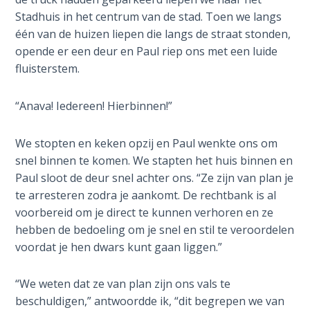
Laws on
verkennen
Stadhuis in het centrum van de stad. Toen we langs
Righteous
is,
één van de huizen liepen die langs de straat stonden,
Judgment
en
opende er een deur en Paul riep ons met een luide
heeft
fluisterstem.
The
een
Laws of
ontmoeting
the
“Anava! Iedereen! Hierbinnen!”
met
Second
de
Coming
We stopten en keken opzij en Paul wenkte ons om
Schepper.
snel binnen te komen. We stapten het huis binnen en
De
Free Will
Paul sloot de deur snel achter ons. “Ze zijn van plan je
openbaring
Versus
te arresteren zodra je aankomt. De rechtbank is al
Ownership
die
voorbereid om je direct te kunnen verhoren en ze
hij
hebben de bedoeling om je snel en stil te veroordelen
ontvangt,
The
voordat je hen dwars kunt gaan liggen.”
Genesis
stuurt
Book
hem
of
“We weten dat ze van plan zijn ons vals te
op
Psalms
beschuldigen,” antwoordde ik, “dit begrepen we van
een