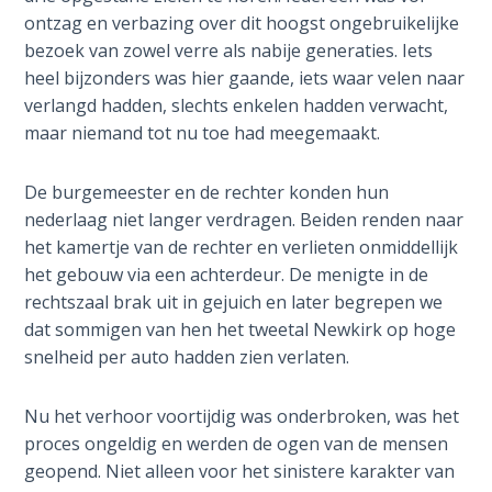
ontzag en verbazing over dit hoogst ongebruikelijke
The
bezoek van zowel verre als nabije generaties. Iets
Book of
heel bijzonders was hier gaande, iets waar velen naar
Galatians
verlangd hadden, slechts enkelen hadden verwacht,
maar niemand tot nu toe had meegemaakt.
Hebrews:
Immigrating
De burgemeester en de rechter konden hun
from the
nederlaag niet langer verdragen. Beiden renden naar
Old
het kamertje van de rechter en verlieten onmiddellijk
Covenant to
het gebouw via een achterdeur. De menigte in de
the New
rechtszaal brak uit in gejuich en later begrepen we
dat sommigen van hen het tweetal Newkirk op hoge
James
snelheid per auto hadden zien verlaten.
to the
Twelve
Tribes
Nu het verhoor voortijdig was onderbroken, was het
proces ongeldig en werden de ogen van de mensen
The First
geopend. Niet alleen voor het sinistere karakter van
Epistle of