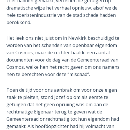
zoet hadden gemaakt, vertelden de getuigen op
dramatische wijze het verhaal opnieuw, alsof we de
Deuteronomy:
The Second
hele toeristenindustrie van de stad schade hadden
Law - Speech
berokkend.
6
Het leek ons niet juist om in Newkirk beschuldigd te
Deuteronomy:
worden van het schenden van openbaar eigendom
The Second
van Cosmos, maar de rechter haalde een aantal
Law - Speech
documenten voor de dag van de Gemeenteraad van
7
Cosmos, welke hen het recht gaven om ons namens
hen te berechten voor deze “misdaad”.
Deuteronomy:
The Second
Toen de tijd voor ons aanbrak om voor onze eigen
Law - Speech
8
zaak te pleiten, stond Jozef op om als eerste te
getuigen dat het geen opruiing was om aan de
rechtmatige Eigenaar terug te geven wat de
Deuteronomy:
The Second
Gemeenteraad onrechtmatig tot hun eigendom had
Law - Speech
gemaakt. Als hoofdopzichter had hij volmacht van