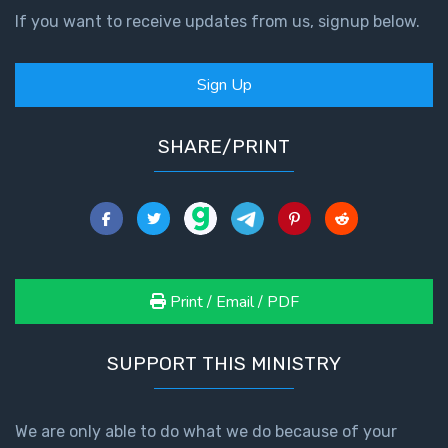
If you want to receive updates from us, signup below.
Isaiah:
Prophet
of
Sign Up
Salvation
- Book 6
SHARE/PRINT
Isaiah:
Prophet
of
Salvation
- Book 7
Print / Email / PDF
Isaiah:
Prophet
of
SUPPORT THIS MINISTRY
Salvation
- Book 8
We are only able to do what we do because of your