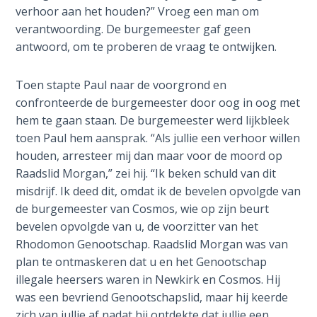
Temple
verhoor aan het houden?” Vroeg een man om
verantwoording. De burgemeester gaf geen
Malachi:
antwoord, om te proberen de vraag te ontwijken.
God's
Messenger
Toen stapte Paul naar de voorgrond en
confronteerde de burgemeester door oog in oog met
Dr. Luke:
hem te gaan staan. De burgemeester werd lijkbleek
Healing
toen Paul hem aansprak. “Als jullie een verhoor willen
the
houden, arresteer mij dan maar voor de moord op
Breaches
Raadslid Morgan,” zei hij. “Ik beken schuld van dit
- Book 1
misdrijf. Ik deed dit, omdat ik de bevelen opvolgde van
de burgemeester van Cosmos, wie op zijn beurt
Dr. Luke:
bevelen opvolgde van u, de voorzitter van het
Healing
Rhodomon Genootschap. Raadslid Morgan was van
the
Breaches
plan te ontmaskeren dat u en het Genootschap
- Book 2
illegale heersers waren in Newkirk en Cosmos. Hij
was een bevriend Genootschapslid, maar hij keerde
Dr. Luke:
zich van jullie af nadat hij ontdekte dat jullie een