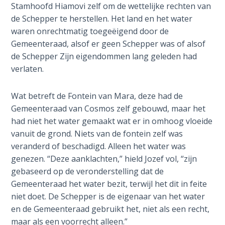
9
Stamhoofd Hiamovi zelf om de wettelijke rechten van
de Schepper te herstellen. Het land en het water
Deuteronomy:
waren onrechtmatig toegeëigend door de
The Second
Gemeenteraad, alsof er geen Schepper was of alsof
Law - Speech
de Schepper Zijn eigendommen lang geleden had
10
verlaten.
The
Wat betreft de Fontein van Mara, deze had de
Judges
Gemeenteraad van Cosmos zelf gebouwd, maar het
had niet het water gemaakt wat er in omhoog vloeide
Ruth:
vanuit de grond. Niets van de fontein zelf was
Redemption
veranderd of beschadigd. Alleen het water was
and
genezen. “Deze aanklachten,” hield Jozef vol, “zijn
Sonship
gebaseerd op de veronderstelling dat de
Gemeenteraad het water bezit, terwijl het dit in feite
Daniel:
niet doet. De Schepper is de eigenaar van het water
Prophet
of the
en de Gemeenteraad gebruikt het, niet als een recht,
Ages -
maar als een voorrecht alleen.”