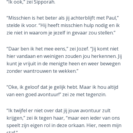
“Ik ook,” zei Sipporah.
Sons
of
God
“Misschien is het beter als jij achterblijft met Paul,”
stelde ik voor. “Hij heeft misschien hulp nodig en ik
The Ten
zie niet in waarom je jezelf in gevaar zou stellen.”
Commandments
“Daar ben ik het mee eens,” zei Jozef. “Jij komt niet
The
hier vandaan en weinigen zouden jou herkennen. Jij
Purpose
kunt je vrijuit in de menigte heen en weer bewegen
of Law
zonder wantrouwen te wekken.”
and
Grace
“Oke, ik geloof dat je gelijk hebt. Maar ik hou altijd
van een goed avontuur!” zei ze met tegenzin.
The
1986
Vision
“Ik twijfel er niet over dat jij jouw avontuur zult
of the
krijgen,” zei ik tegen haar, “maar een ieder van ons
Two
speelt zijn eigen rol in deze orkaan. Hier, neem mijn
Gulf
staf.”