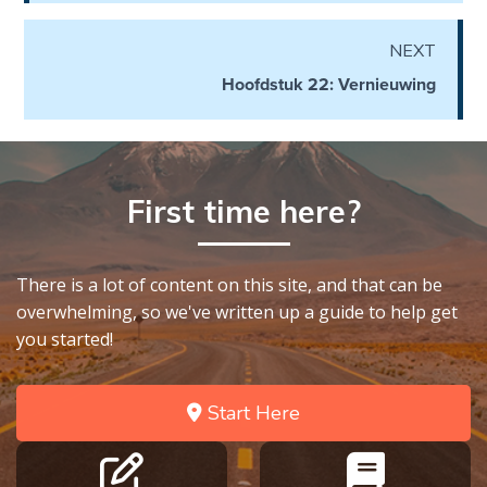
The
Prophetic
NEXT
History
of the
Hoofdstuk 22: Vernieuwing
United
States
The
First time here?
Purpose
of the
Wilderness
There is a lot of content on this site, and that can be
The Barley
overwhelming, so we've written up a guide to help get
Overcomers
you started!
The
Start Here
Problem
of Evil