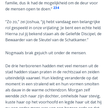
- Book 7
familie, dus ik had de mogelijkheid om de deur voor
234
de mensen open te doen.”
The
Revelation
“Zo zo,” zei Joshua, “jij hebt vandaag een belangrijke
- Book 8
rol gespeeld in onze vrijlating. Je bent een echte held.
Hierna zul jij bekend staan als de Geliefde Discipel, de
Daniel's
Bewaarder van de Sleutel van de Schatkamer.”
Seventy
Weeks
Nogmaals brak gejuich uit onder de mensen.
The
De drie herborenen hadden met veel mensen uit de
Restoration
stad hadden staan praten in de rechtszaal en zeiden
of All
Things
uiteindelijk vaarwel. Hun kleding veranderde op dat
moment in een stralend wit en hun vormen smolten
als dauw in de warme ochtendzon. Morgan zelf
Old and
New
wendde zich naar zijn dochter, omhelsde haar stevig,
Covenant
kuste haar op het voorhoofd en legde haar uit dat hij
Marriage