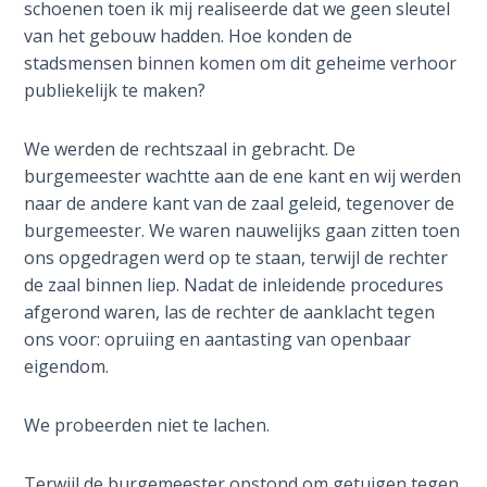
schoenen toen ik mij realiseerde dat we geen sleutel
The
van het gebouw hadden. Hoe konden de
Silver-
stadsmensen binnen komen om dit geheime verhoor
Barley
Standard
publiekelijk te maken?
My
We werden de rechtszaal in gebracht. De
Father's
burgemeester wachtte aan de ene kant en wij werden
Tear
naar de andere kant van de zaal geleid, tegenover de
burgemeester. We waren nauwelijks gaan zitten toen
Power
ons opgedragen werd op te staan, terwijl de rechter
of the
de zaal binnen liep. Nadat de inleidende procedures
Flame
afgerond waren, las de rechter de aanklacht tegen
ons voor: opruiing en aantasting van openbaar
Deuteronomy:
eigendom.
The Second
Law - Speech
We probeerden niet te lachen.
1
Terwijl de burgemeester opstond om getuigen tegen