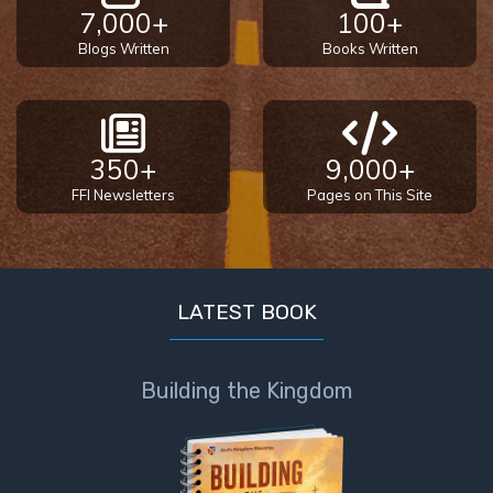
How to Be
7,000+
100+
an
Blogs Written
Books Written
Overcomer
The Two
Covenants
350+
9,000+
FFI Newsletters
Pages on This Site
The
Purpose of
Resurrection
The
LATEST BOOK
Wheat
and Asses
of
Building the Kingdom
Pentecost
Principles of
Intercession