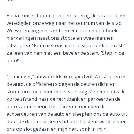
Wars
En daarmee stapten Jozef en ik terug de straat op en
Light
vervolgden onze weg naar het centrum van de stad.
From
We waren nog niet ver toen een auto met officiële
the
markeringen naast ons stopte en twee mannen
Crack
uitstapten. “Kom met ons mee. Je staat onder arrest!”
Zei één van hen met een bevelende stem. “Stap in de
The
auto!”
Prophetic
Roots of
Modern
“Ja meneer,” antwoordde ik respectvol. We stapten in
Abortion
de auto, de officieren sloegen de deuren dicht en
sloten ons op achter in het voertuig. Ze reden ons de
Through
korte afstand naar de rechtbank en parkeerden de
Timeless
auto voor de deur. De officieren openden de
Mountains
achterdeuren van de auto en sleepten ons de auto uit
door de deur naar de rechtbank. De deur werd achter
Biblical
ons op slot gedaan en mijn hart zonk in mijn
Money: