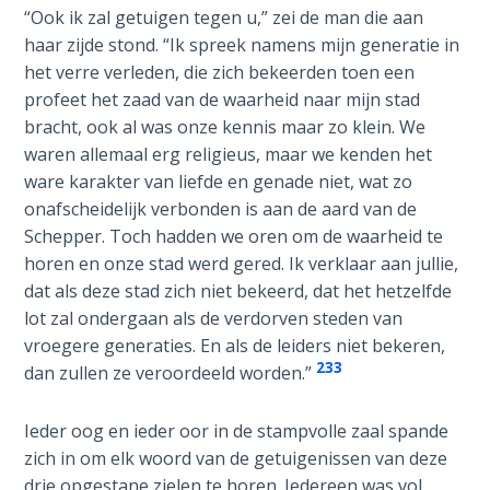
“Ook ik zal getuigen tegen u,” zei de man die aan
haar zijde stond. “Ik spreek namens mijn generatie in
First
het verre verleden, die zich bekeerden toen een
Corinthians
profeet het zaad van de waarheid naar mijn stad
The Epistle
of
bracht, ook al was onze kennis maar zo klein. We
Sanctification
waren allemaal erg religieus, maar we kenden het
- Book 3
ware karakter van liefde en genade niet, wat zo
onafscheidelijk verbonden is aan de aard van de
First
Schepper. Toch hadden we oren om de waarheid te
Corinthians
horen en onze stad werd gered. Ik verklaar aan jullie,
The Epistle
dat als deze stad zich niet bekeerd, dat het hetzelfde
of
lot zal ondergaan als de verdorven steden van
Sanctification
vroegere generaties. En als de leiders niet bekeren,
- Book 4
233
dan zullen ze veroordeeld worden.”
Second
Ieder oog en ieder oor in de stampvolle zaal spande
Corinthians:
Apostolic
zich in om elk woord van de getuigenissen van deze
Authority
drie opgestane zielen te horen. Iedereen was vol