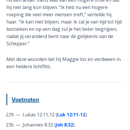
nu een ander mens was van een hogere orde en dat
hij niet lang kon blijven. “Ik heb nu een hogere
The
roeping die veel meer mensen treft,” vertelde hij
Judgments
haar. “Ik kan niet blijven, maar ik zal je van tijd tot tijd
of the
bezoeken en op een dag zul je het beter begrijpen,
Divine Law
nadat jij veranderd bent naar de gelijkenis van de
Schepper.”
The Bible
Says:
Met deze woorden liet hij Maggie los en verdween in
Divorce
een heldere lichtflits.
and
Remarriage
is Not
Adultery
Voetnoten
Who
is a
Jew?
— Lukas 12:11,12 (
Luk 12:11-12
).
— Johannes 8:32 (
Joh 8:32
).
God's Law