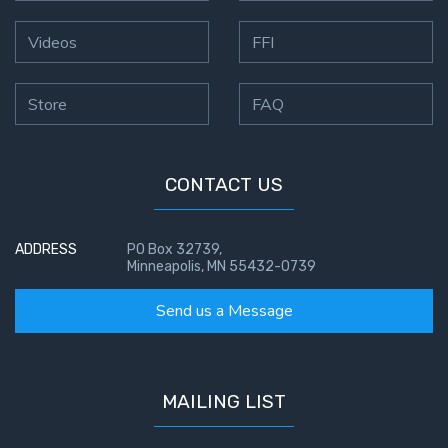
- Book 2
Videos
FFI
Isaiah:
Prophet
of
Store
FAQ
Salvation
- Book 3
CONTACT US
Isaiah:
Prophet
of
ADDRESS
PO Box 32739,
Salvation
Minneapolis, MN 55432-0739
- Book 4
Send us a Message
Isaiah:
Prophet
of
MAILING LIST
Salvation
- Book 5