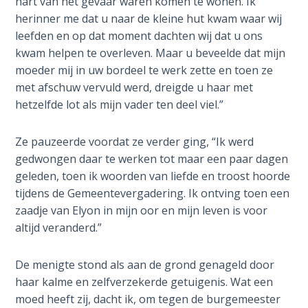
hart van het gevaar waren komen te wonen. Ik
the
herinner me dat u naar de kleine hut kwam waar wij
Breaches
leefden en op dat moment dachten wij dat u ons
- Book 6
kwam helpen te overleven. Maar u beveelde dat mijn
moeder mij in uw bordeel te werk zette en toen ze
Dr. Luke:
met afschuw vervuld werd, dreigde u haar met
Healing
hetzelfde lot als mijn vader ten deel viel.”
the
Breaches
- Book 7
Ze pauzeerde voordat ze verder ging, “Ik werd
gedwongen daar te werken tot maar een paar dagen
Dr. Luke:
geleden, toen ik woorden van liefde en troost hoorde
Healing
tijdens de Gemeentevergadering. Ik ontving toen een
the
zaadje van Elyon in mijn oor en mijn leven is voor
Breaches
altijd veranderd.”
- Book 8
De menigte stond als aan de grond genageld door
The Gospel
haar kalme en zelfverzekerde getuigenis. Wat een
of John:
moed heeft zij, dacht ik, om tegen de burgemeester
Manifesting