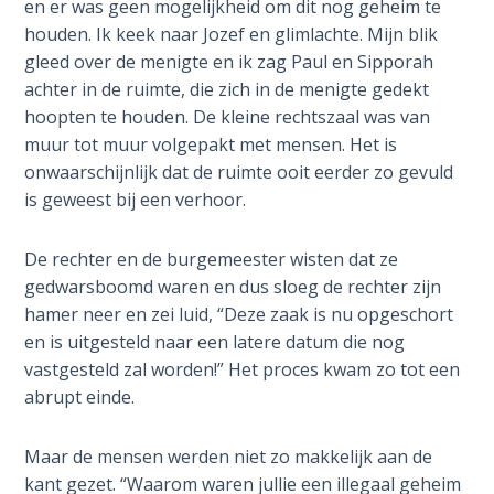
en er was geen mogelijkheid om dit nog geheim te
houden. Ik keek naar Jozef en glimlachte. Mijn blik
Hosea:
gleed over de menigte en ik zag Paul en Sipporah
Prophet
of
achter in de ruimte, die zich in de menigte gedekt
Mercy -
hoopten te houden. De kleine rechtszaal was van
Book 2
muur tot muur volgepakt met mensen. Het is
onwaarschijnlijk dat de ruimte ooit eerder zo gevuld
Amos:
is geweest bij een verhoor.
Missionary
to Israel
De rechter en de burgemeester wisten dat ze
gedwarsboomd waren en dus sloeg de rechter zijn
Jonah:
hamer neer en zei luid, “Deze zaak is nu opgeschort
Prophet of
en is uitgesteld naar een latere datum die nog
Restoration
vastgesteld zal worden!” Het proces kwam zo tot een
abrupt einde.
Haggai:
Prophet
Maar de mensen werden niet zo makkelijk aan de
of the
Greater
kant gezet. “Waarom waren jullie een illegaal geheim