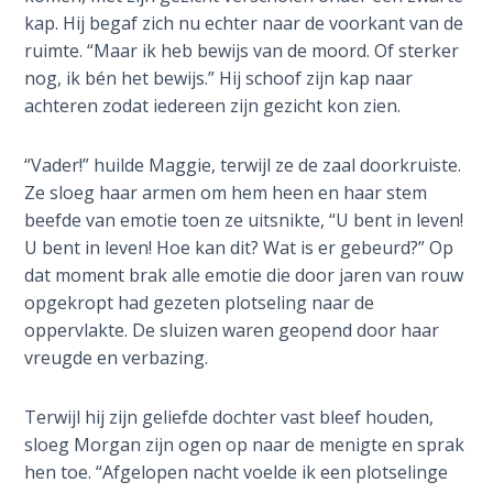
- Book 4
kap. Hij begaf zich nu echter naar de voorkant van de
ruimte. “Maar ik heb bewijs van de moord. Of sterker
The Gospel
nog, ik bén het bewijs.” Hij schoof zijn kap naar
of John:
achteren zodat iedereen zijn gezicht kon zien.
Manifesting
God’s Glory
- Book 5
“Vader!” huilde Maggie, terwijl ze de zaal doorkruiste.
Ze sloeg haar armen om hem heen en haar stem
beefde van emotie toen ze uitsnikte, “U bent in leven!
Paul’s
Epistle
U bent in leven! Hoe kan dit? Wat is er gebeurd?” Op
To the
dat moment brak alle emotie die door jaren van rouw
Saints
opgekropt had gezeten plotseling naar de
in
oppervlakte. De sluizen waren geopend door haar
Rome
vreugde en verbazing.
Book
1
Terwijl hij zijn geliefde dochter vast bleef houden,
sloeg Morgan zijn ogen op naar de menigte en sprak
Paul’s
hen toe. “Afgelopen nacht voelde ik een plotselinge
Epistle