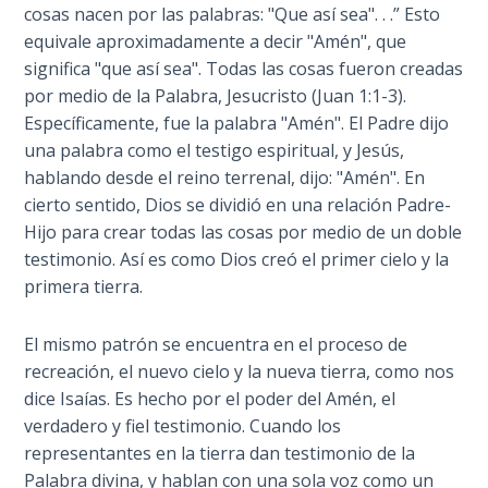
Book 1
cosas nacen por las palabras: "Que así sea". . .” Esto
equivale aproximadamente a decir "Amén", que
Daniel:
significa "que así sea". Todas las cosas fueron creadas
Prophet
por medio de la Palabra, Jesucristo (Juan 1:1-3).
of the
Específicamente, fue la palabra "Amén". El Padre dijo
Ages -
una palabra como el testigo espiritual, y Jesús,
Book 2
hablando desde el reino terrenal, dijo: "Amén". En
cierto sentido, Dios se dividió en una relación Padre-
Daniel:
Hijo para crear todas las cosas por medio de un doble
Prophet
testimonio. Así es como Dios creó el primer cielo y la
of the
primera tierra.
Ages -
Book 3
El mismo patrón se encuentra en el proceso de
recreación, el nuevo cielo y la nueva tierra, como nos
Hosea:
Prophet
dice Isaías. Es hecho por el poder del Amén, el
of
verdadero y fiel testimonio. Cuando los
Mercy -
representantes en la tierra dan testimonio de la
Book 1
Palabra divina, y hablan con una sola voz como un