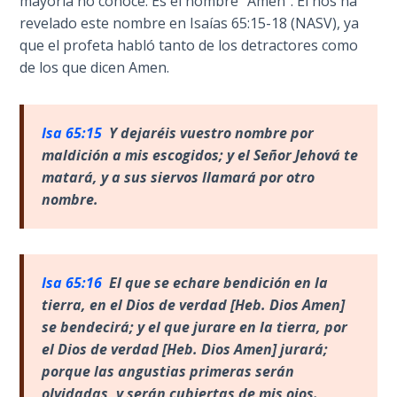
Deuteronomy:
mayoría no conoce. Es el nombre "Amén". Él nos ha
The Second
revelado este nombre en Isaías 65:15-18 (NASV), ya
Law - Speech
que el profeta habló tanto de los detractores como
2
de los que dicen Amen.
Deuteronomy:
The Second
Isa 65:15
Y dejar
éis vuestro nombre por
Law - Speech
maldición a mis escogidos; y el Señor Jehová te
3
matará, y a sus siervos llamará por otro
nombre.
Deuteronomy:
The Second
Law - Speech
4
Isa 65:16
El que se echare bendici
ón en la
tierra, en el Dios de verdad [Heb. Dios Amen]
Deuteronomy:
se bendecirá; y el que jurare en la tierra, por
The Second
el Dios de verdad [Heb. Dios Amen] jurará;
Law - Speech
porque las angustias primeras serán
5
olvidadas, y serán cubiertas de mis ojos.