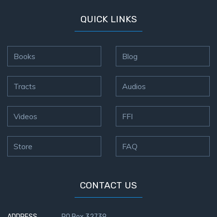
on
QUICK LINKS
Restitution
Who is
Books
Blog
an
Israelite?
Tracts
Audios
When
REALLY
was
Videos
FFI
Jesus
Born?
Store
FAQ
The Laws
of
Wormwood
CONTACT US
and Dung
ADDRESS
PO Box 32739,