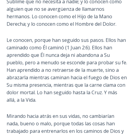
Sublime que no necesita a nadie; y lo conocen como
Healing
alguien que no se avergüenza de llamarnos
the
hermanos. Lo conocen como el Hijo de la Mano
Breaches
Derecha; y lo conocen como el Hombre del Dolor.
- Book 3
Le conocen, porque han seguido sus pasos. Ellos han
Dr. Luke:
caminado como Él caminó (1 Juan 2:6). Ellos han
Healing
the
aprendido que Él nunca deja ni abandona a Su
Breaches
pueblo, pero a menudo se esconde para probar su fe.
- Book 4
Han aprendido a no retraerse de la muerte, sino a
abrazarla mientras caminan hacia el fuego de Dios en
Dr. Luke:
Su misma presencia, mientras que la carne clama con
Healing
dolor mortal. Lo han seguido hasta la Cruz. Y más
the
allá, a la Vida.
Breaches
- Book 5
Mirando hacia atrás en sus vidas, no cambiarían
nada, bueno o malo, porque todas las cosas han
Dr. Luke:
trabajado para entrenarlos en los caminos de Dios y
Healing