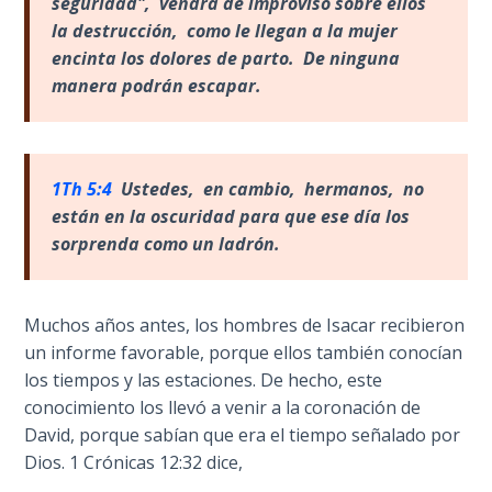
seguridad", vendrá de improviso sobre ellos
To the
Saints
la destrucción, como le llegan a la mujer
in
encinta los dolores de parto. De ninguna
Rome
manera podrán escapar.
Book
2
First
1Th 5:4
Ustedes, en cambio, hermanos, no
Corinthians
est
án en la oscuridad para que ese día los
The Epistle
sorprenda como un ladrón.
of
Sanctification
- Book 1
Muchos años antes, los hombres de Isacar recibieron
un informe favorable, porque ellos también conocían
First
los tiempos y las estaciones. De hecho, este
Corinthians
conocimiento los llevó a venir a la coronación de
The Epistle
David, porque sabían que era el tiempo señalado por
of
Sanctification
Dios. 1 Crónicas 12:32 dice,
- Book 2