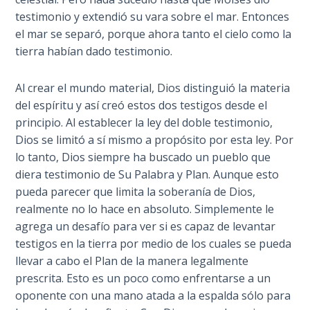
Sons
testimonio y extendió su vara sobre el mar. Entonces
of
el mar se separó, porque ahora tanto el cielo como la
God
tierra habían dado testimonio.
The Ten
Al crear el mundo material, Dios distinguió la materia
Commandments
del espíritu y así creó estos dos testigos desde el
principio. Al establecer la ley del doble testimonio,
The
Dios se limitó a sí mismo a propósito por esta ley. Por
Purpose
lo tanto, Dios siempre ha buscado un pueblo que
of Law
and
diera testimonio de Su Palabra y Plan. Aunque esto
Grace
pueda parecer que limita la soberanía de Dios,
realmente no lo hace en absoluto. Simplemente le
The
agrega un desafío para ver si es capaz de levantar
1986
testigos en la tierra por medio de los cuales se pueda
Vision
llevar a cabo el Plan de la manera legalmente
of the
prescrita. Esto es un poco como enfrentarse a un
Two
oponente con una mano atada a la espalda sólo para
Gulf