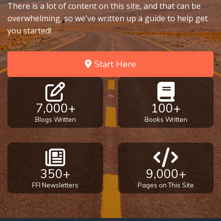
- Book 7
There is a lot of content on this site, and that can be
overwhelming, so we've written up a guide to help get
you started!
The
Revelation
- Book 8
Start Here
Daniel's
Seventy
Weeks
7,000+
100+
Blogs Written
Books Written
The
Restoration
of All
Things
350+
9,000+
Old and
FFI Newsletters
Pages on This Site
New
Covenant
Marriage