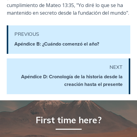
cumplimiento de Mateo 13:35, "Yo diré lo que se ha
The
mantenido en secreto desde la fundación del mundo".
Revelation
- Book 3
PREVIOUS
The
Apéndice B: ¿Cuándo comenzó el año?
Revelation
- Book 4
The
NEXT
Revelation
Apéndice D: Cronología de la historia desde la
- Book 5
creación hasta el presente
The
Revelation
- Book 6
First time here?
The
Revelation