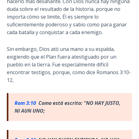
hacerlo más desafiante. Con Dios nunca hay ninguna
Wars
duda sobre el resultado de la historia, porque no
importa cómo se limite, Él es siempre lo
Light
suficientemente poderoso y sabio como para ganar
From
cada batalla y conquistar a cada enemigo.
the
Crack
Sin embargo, Dios ató una mano a su espalda,
The
exigiendo que el Plan fuera atestiguado por un
Prophetic
pueblo en la tierra. Fue especialmente difícil
Roots of
encontrar testigos, porque, como dice Romanos 3:10-
Modern
12,
Abortion
Through
Rom 3:10
Como est
á escrito: "NO HAY JUSTO,
Timeless
NI AUN UNO;
Mountains
Biblical
Money: