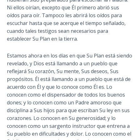
Temple
Ni ellos oirían, excepto que Él primero abrió sus
oídos para oír. Tampoco les abrirá los oídos para
Malachi:
escuchar hasta que se acerque el tiempo señalado,
God's
cuando tales testigos sean necesarios para
Messenger
establecer Su Plan en la tierra.
Dr. Luke:
Estamos ahora en los días en que Su Plan está siendo
Healing
revelado, y Dios está llamando a un pueblo que
the
reflejará Su corazón, Su mente, Sus deseos, Sus
Breaches
- Book 1
propósitos. Él está llamando a un pueblo que está de
acuerdo con Él y que lo conoce como Él es. Lo
conocen como el dispensador de todos los buenos
Dr. Luke:
Healing
dones; y lo conocen como un Padre amoroso que
the
disciplina a Sus hijos para que escriban Su ley en sus
Breaches
corazones. Lo conocen en Su generosidad; y lo
- Book 2
conocen como un sargento instructor que entrena a
Su pueblo en dificultades y dolor. Lo conocen como el
Dr. Luke: