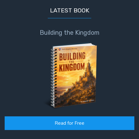
LATEST BOOK
The
Judgments
of the
Building the Kingdom
Divine Law
The Bible
Says:
Divorce
and
Remarriage
is Not
Adultery
Who
is a
Jew?
Read for Free
God's Law