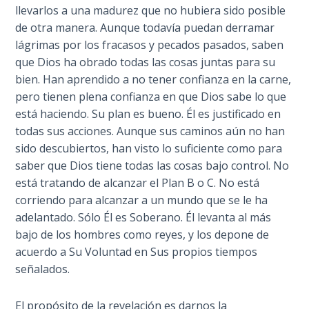
llevarlos a una madurez que no hubiera sido posible
the
Breaches
de otra manera. Aunque todavía puedan derramar
- Book 6
lágrimas por los fracasos y pecados pasados, saben
que Dios ha obrado todas las cosas juntas para su
Dr. Luke:
bien. Han aprendido a no tener confianza en la carne,
Healing
pero tienen plena confianza en que Dios sabe lo que
the
está haciendo. Su plan es bueno. Él es justificado en
Breaches
todas sus acciones. Aunque sus caminos aún no han
- Book 7
sido descubiertos, han visto lo suficiente como para
saber que Dios tiene todas las cosas bajo control. No
Dr. Luke:
está tratando de alcanzar el Plan B o C. No está
Healing
corriendo para alcanzar a un mundo que se le ha
the
adelantado. Sólo Él es Soberano. Él levanta al más
Breaches
bajo de los hombres como reyes, y los depone de
- Book 8
acuerdo a Su Voluntad en Sus propios tiempos
señalados.
The Gospel
of John:
Manifesting
El propósito de la revelación es darnos la