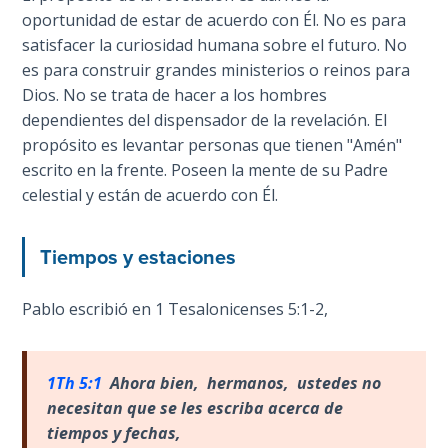
God’s Glory
oportunidad de estar de acuerdo con Él. No es para
- Book 1
satisfacer la curiosidad humana sobre el futuro. No
es para construir grandes ministerios o reinos para
The Gospel
Dios. No se trata de hacer a los hombres
of John:
dependientes del dispensador de la revelación. El
Manifesting
propósito es levantar personas que tienen "Amén"
God’s Glory
escrito en la frente. Poseen la mente de su Padre
- Book 2
celestial y están de acuerdo con Él.
The Gospel
of John:
Tiempos y estaciones
Manifesting
God’s Glory
Pablo escribió en 1 Tesalonicenses 5:1-2,
- Book 3
The Gospel
1Th 5:1
Ahora bien, hermanos, ustedes no
of John:
necesitan que se les escriba acerca de
Manifesting
tiempos y fechas,
God’s Glory