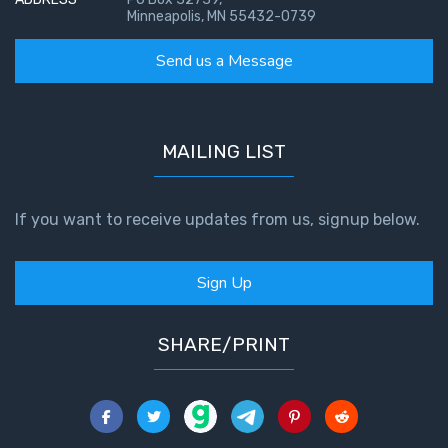
The
Minneapolis, MN 55432-0739
Prophetic
History
Send us a Message
of the
United
States
MAILING LIST
The
Purpose
of the
If you want to receive updates from us, signup below.
Wilderness
Sign Up
The Barley
Overcomers
SHARE/PRINT
The
Problem
of Evil