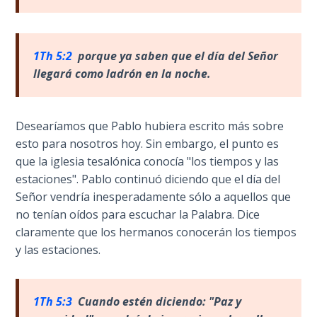
- Book 4
The Gospel
1Th 5:2
porque ya saben que el d
ía del Señor
of John:
llegará como ladrón en la noche.
Manifesting
God’s Glory
- Book 5
Desearíamos que Pablo hubiera escrito más sobre
esto para nosotros hoy. Sin embargo, el punto es
Paul’s
Epistle
que la iglesia tesalónica conocía "los tiempos y las
To the
estaciones". Pablo continuó diciendo que el día del
Saints
Señor vendría inesperadamente sólo a aquellos que
in
no tenían oídos para escuchar la Palabra. Dice
Rome
claramente que los hermanos conocerán los tiempos
Book
y las estaciones.
1
Paul’s
1Th 5:3
Cuando est
én diciendo: "Paz y
Epistle