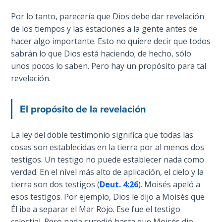
Church
naciones
History
Por lo tanto, parecería que Dios debe dar revelación
encajan
Volume
de los tiempos y las estaciones a la gente antes de
en
2
hacer algo importante. Esto no quiere decir que todos
el
sabrán lo que Dios está haciendo; de hecho, sólo
Plan
The
unos pocos lo saben. Pero hay un propósito para tal
general
Kingdom
revelación.
of God
de
Dios.
El propósito de la revelación
The Debt
Note in
Category
Prophecy
La ley del doble testimonio significa que todas las
-
cosas son establecidas en la tierra por al menos dos
General
The
testigos. Un testigo no puede establecer nada como
Struggle
verdad. En el nivel más alto de aplicación, el cielo y la
for the
tierra son dos testigos (
Deut. 4:26
). Moisés apeló a
Birthright
esos testigos. Por ejemplo, Dios le dijo a Moisés que
Él iba a separar el Mar Rojo. Ese fue el testigo
The
celestial. Pero nada sucedió hasta que Moisés dio