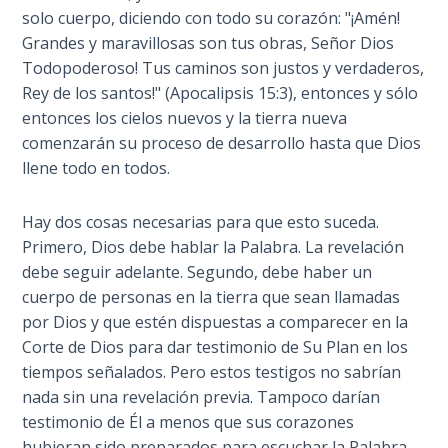
solo cuerpo, diciendo con todo su corazón: "¡Amén!
Hosea:
Grandes y maravillosas son tus obras, Señor Dios
Prophet
Todopoderoso! Tus caminos son justos y verdaderos,
of
Rey de los santos!" (Apocalipsis 15:3), entonces y sólo
Mercy -
entonces los cielos nuevos y la tierra nueva
Book 2
comenzarán su proceso de desarrollo hasta que Dios
llene todo en todos.
Amos:
Missionary
to Israel
Hay dos cosas necesarias para que esto suceda.
Primero, Dios debe hablar la Palabra. La revelación
debe seguir adelante. Segundo, debe haber un
Jonah:
Prophet of
cuerpo de personas en la tierra que sean llamadas
Restoration
por Dios y que estén dispuestas a comparecer en la
Corte de Dios para dar testimonio de Su Plan en los
Haggai:
tiempos señalados. Pero estos testigos no sabrían
Prophet
nada sin una revelación previa. Tampoco darían
of the
testimonio de Él a menos que sus corazones
Greater
hubieran sido preparados para escuchar la Palabra.