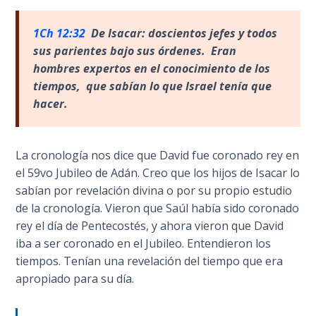
1Ch 12:32
De Isacar: doscientos jefes y todos
First
Corinthians
sus parientes bajo sus
órdenes. Eran
The Epistle
hombres expertos en el conocimiento de los
of
tiempos, que sabían lo que Israel tenía que
Sanctification
hacer.
- Book 3
First
La cronología nos dice que David fue coronado rey en
Corinthians
el 59vo Jubileo de Adán. Creo que los hijos de Isacar lo
The Epistle
sabían por revelación divina o por su propio estudio
of
de la cronología. Vieron que Saúl había sido coronado
Sanctification
- Book 4
rey el día de Pentecostés, y ahora vieron que David
iba a ser coronado en el Jubileo. Entendieron los
tiempos. Tenían una revelación del tiempo que era
Second
Corinthians:
apropiado para su día.
Apostolic
Authority