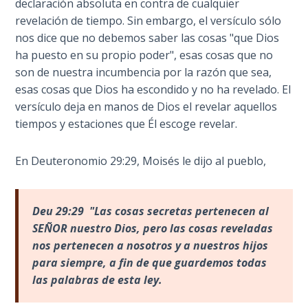
declaración absoluta en contra de cualquier
en
revelación de tiempo. Sin embargo, el versículo sólo
The
el
nos dice que no debemos saber las cosas "que Dios
Rapture in
otoño
the Light of
ha puesto en su propio poder", esas cosas que no
de
Tabernacles
son de nuestra incumbencia por la razón que sea,
1986.
esas cosas que Dios ha escondido y no ha revelado. El
El
The
versículo deja en manos de Dios el revelar aquellos
libro
Biblical
tiempos y estaciones que Él escoge revelar.
muestra
Meaning
el
of
En Deuteronomio 29:29, Moisés le dijo al pueblo,
orden
Numbers
en
la
If God
Deu 29:29 "Las cosas secretas pertenecen al
historia
Could
SE
ÑOR nuestro Dios, pero las cosas reveladas
Save
y
nos pertenecen a nosotros y a nuestros hijos
Everyone
cómo
para siempre, a fin de que guardemos todas
- Would
nada
He?
las palabras de esta ley.
sucede
por