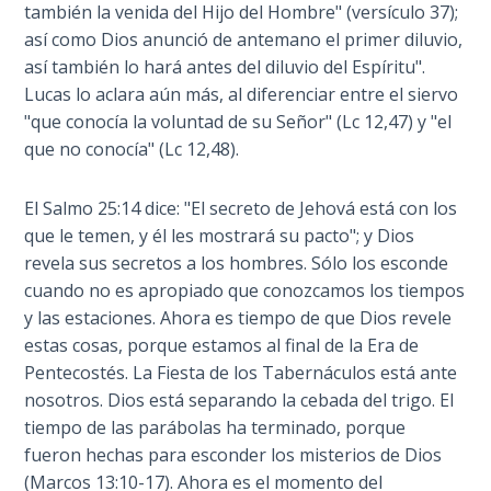
también la venida del Hijo del Hombre" (versículo 37);
John: The
así como Dios anunció de antemano el primer diluvio,
Fellowship
así también lo hará antes del diluvio del Espíritu".
of the
Sons
Lucas lo aclara aún más, al diferenciar entre el siervo
"que conocía la voluntad de su Señor" (Lc 12,47) y "el
que no conocía" (Lc 12,48).
The
Epistle of
Jude:
El Salmo 25:14 dice: "El secreto de Jehová está con los
Against
que le temen, y él les mostrará su pacto"; y Dios
Gnosticism
revela sus secretos a los hombres. Sólo los esconde
cuando no es apropiado que conozcamos los tiempos
The
y las estaciones. Ahora es tiempo de que Dios revele
Revelation
estas cosas, porque estamos al final de la Era de
- Book 1
Pentecostés. La Fiesta de los Tabernáculos está ante
nosotros. Dios está separando la cebada del trigo. El
The
tiempo de las parábolas ha terminado, porque
Revelation
fueron hechas para esconder los misterios de Dios
- Book 2
(Marcos 13:10-17). Ahora es el momento del