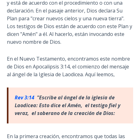
9
y está de acuerdo con el procedimiento o con una
declaración. En el pasaje anterior, Dios declara Su
Deuteronomy:
Plan para "crear nuevos cielos y una nueva tierra".
The Second
Los testigos de Dios están de acuerdo con este Plan y
Law - Speech
dicen "Amén" a él. Al hacerlo, están invocando este
10
nuevo nombre de Dios.
The
En el Nuevo Testamento, encontramos este nombre
Judges
de Dios en Apocalipsis 3:14, el comienzo del mensaje
al ángel de la Iglesia de Laodicea. Aquí leemos,
Ruth:
Redemption
and
Rev 3:14
"Escribe al
ángel de la iglesia de
Sonship
Laodicea: Esto dice el
Am
én
, el testigo fiel y
veraz, el soberano de la creaci
ón de Dios:
Daniel:
Prophet
of the
Ages -
En la primera creación, encontramos que todas las