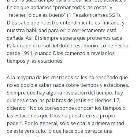
Laws on
la
fin de que podamos "probar todas las cosas" y
Righteous
importancia
"retener lo que es bueno" (1 Tesalonicenses 5:21).
Judgment
de
Dios sabe que nuestro entendimiento es limitado, y
octubre
nuestra habilidad para oírlo correctamente está
The
de
dañada. Así, Él siempre espera que probemos cada
Laws of
1986
the
Palabra en el crisol del doble testimonio. Lo he hecho
como
Second
desde 1991, cuando Dios comenzó a revelar los
el
Coming
tiempos y las estaciones.
120
Jubileo
Free Will
A la mayoría de los cristianos se les ha enseñado que
de
Versus
no es posible saber nada sobre tiempos y estaciones.
Ownership
Adán
Siempre que hay alguna revelación del tiempo, hay
y
quienes citan las palabras de Jesús en Hechos 1:7,
la
The
diciendo: "No os corresponde conocer los tiempos o
Genesis
declaración
las estaciones que Dios ha puesto en su propio
Book
legal
poder". Por lo general, sólo se cita la primera mitad
of
del
de este versículo, lo que hace que parezca una
Psalms
Jubileo