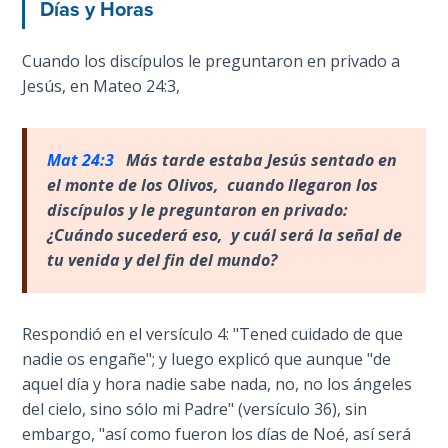
Días y Horas
The
Cuando los discípulos le preguntaron en privado a
Book of
Jesús, en Mateo 24:3,
Galatians
Hebrews:
Mat 24:3
M
ás tarde estaba Jesús sentado en
Immigrating
from the
el monte de los Olivos, cuando llegaron los
Old
discípulos y le preguntaron en privado:
Covenant to
¿Cuándo suced
er
á eso, y cuál será la señal de
the New
tu venida y del fin del mundo?
James
to the
Respondió en el versículo 4: "Tened cuidado de que
Twelve
nadie os engañe"; y luego explicó que aunque "de
Tribes
aquel día y hora nadie sabe nada, no, no los ángeles
del cielo, sino sólo mi Padre" (versículo 36), sin
The First
embargo, "así como fueron los días de Noé, así será
Epistle of