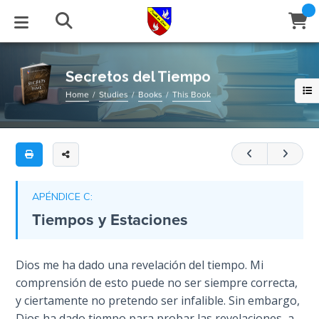
Full
Book
Secretos
Title
del
List
Tiempo
STUDIES
EVENTS
ABOUT
BLOG
HELP
Secretos del Tiempo
Email
Home
Studies
Books
This Book
La
Secrets
revelación
of
Latest Posts
Books
Calendar
About Us
Contact Us
Time
del
tiempo
Blog Series
Tracts
Conference Center
Statement of Beliefs
Instructions
revelado
The
Laws of
en
Blog Archive
Videos
Live Stream
Testimonials
Support
APÉNDICE C:
Spiritual
las
Tiempos y Estaciones
Warfare
Escrituras
Audios
Gallery
y
Creation's
en
Close
Dios me ha dado una revelación del tiempo. Mi
Subscribe
Jubilee
Window
FFI Newsletter
Friends
la
comprensión de esto puede no ser siempre correcta,
historia.
y ciertamente no pretendo ser infalible. Sin embargo,
Bible
rticles
Revela
Dios ha dado tiempo para probar las revelaciones, a