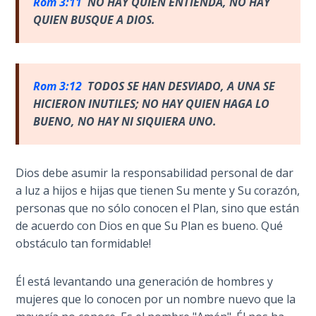
Rom 3:11
NO HAY QUIEN ENTIENDA, NO HAY
The
QUIEN BUSQUE A DIOS.
Silver-
Barley
Standard
Rom 3:12
TODOS SE HAN DESVIADO, A UNA SE
My
HICIERON INUTILES; NO HAY QUIEN HAGA LO
Father's
BUENO, NO HAY NI SIQUIERA UNO.
Tear
Power
Dios debe asumir la responsabilidad personal de dar
of the
a luz a hijos e hijas que tienen Su mente y Su corazón,
Flame
personas que no sólo conocen el Plan, sino que están
de acuerdo con Dios en que Su Plan es bueno. Qué
Deuteronomy:
obstáculo tan formidable!
The Second
Law - Speech
1
Él está levantando una generación de hombres y
mujeres que lo conocen por un nombre nuevo que la