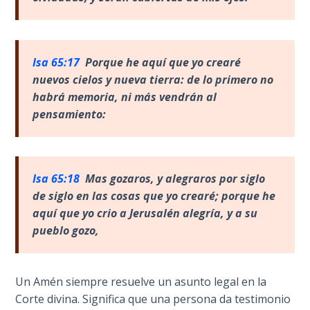
Deuteronomy:
The Second
Law - Speech
Isa 65:17
Porque he aqu
í que yo crearé
6
nuevos cielos y nueva tierra: de lo primero no
habrá memoria, ni más vendrán al
Deuteronomy:
pensamiento:
The Second
Law - Speech
7
Isa 65:18
Mas gozaros, y alegraros por siglo
Deuteronomy:
de siglo en las cosas que yo crear
é; porque he
The Second
aquí que yo crio a Jerusalén alegría, y a su
Law - Speech
8
pueblo gozo,
Deuteronomy:
The Second
Un Amén siempre resuelve un asunto legal en la
Law - Speech
Corte divina. Significa que una persona da testimonio