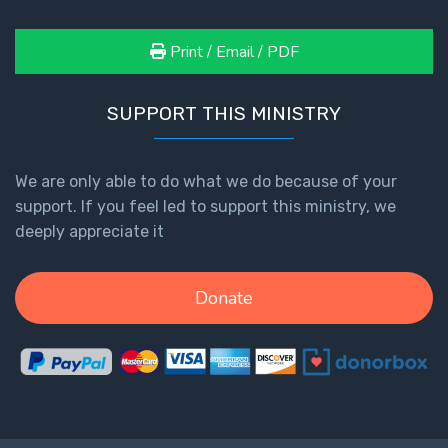
How to Be
an
Print / Email / PDF
Overcomer
The Two
SUPPORT THIS MINISTRY
Covenants
We are only able to do what we do because of your
The
Purpose of
support. If you feel led to support this ministry, we
Resurrection
deeply appreciate it
The
Donate
Wheat
and Asses
of
Pentecost
Principles of
Intercession