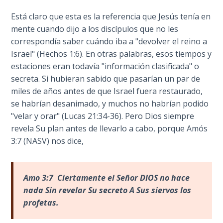
Wars
accidente.
of
Está claro que esta es la referencia que Jesús tenía en
Revela
the
mente cuando dijo a los discípulos que no les
"el
Lord
correspondía saber cuándo iba a "devolver el reino a
tiempo
Israel" (Hechos 1:6). En otras palabras, esos tiempos y
de
A Short
estaciones eran todavía "información clasificada" o
los
History of
secreta. Si hubieran sabido que pasarían un par de
problemas
Universal
miles de años antes de que Israel fuera restaurado,
de
Reconciliation
se habrían desanimado, y muchos no habrían podido
Jacob"
"velar y orar" (Lucas 21:34-36). Pero Dios siempre
y
Lessons
revela Su plan antes de llevarlo a cabo, porque Amós
cómo
From
3:7 (NASV) nos dice,
Church
Estados
History
Unidos,
Volume
Canadá,
Amo 3:7 Ciertamente el Se
ñor DIOS no hace
1
Gran
nada Sin revelar Su secreto A Sus siervos los
Bretaña
profetas.
Lessons
y
From
otras