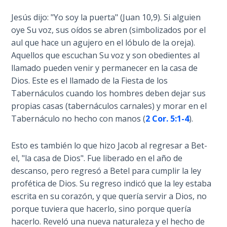
Isaiah:
Jesús dijo: "Yo soy la puerta" (Juan 10,9). Si alguien
Prophet
oye Su voz, sus oídos se abren (simbolizados por el
of
aul que hace un agujero en el lóbulo de la oreja).
Salvation
Aquellos que escuchan Su voz y son obedientes al
- Book 6
llamado pueden venir y permanecer en la casa de
Dios. Este es el llamado de la Fiesta de los
Isaiah:
Tabernáculos cuando los hombres deben dejar sus
Prophet
propias casas (tabernáculos carnales) y morar en el
of
Tabernáculo no hecho con manos (
2 Cor. 5:1-4
).
Salvation
- Book 7
Esto es también lo que hizo Jacob al regresar a Bet-
Isaiah:
el, "la casa de Dios". Fue liberado en el año de
Prophet
descanso, pero regresó a Betel para cumplir la ley
of
profética de Dios. Su regreso indicó que la ley estaba
Salvation
escrita en su corazón, y que quería servir a Dios, no
- Book 8
porque tuviera que hacerlo, sino porque quería
hacerlo. Reveló una nueva naturaleza y el hecho de