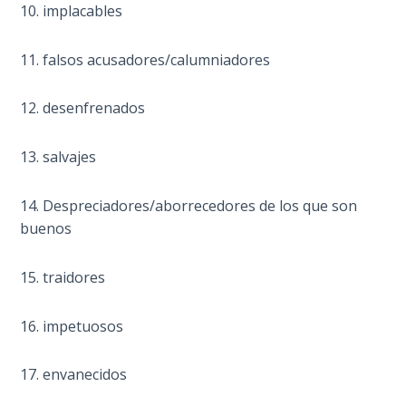
How to Be
10. implacables
an
Overcomer
11. falsos acusadores/calumniadores
The Two
12. desenfrenados
Covenants
13. salvajes
The
Purpose of
14. Despreciadores/aborrecedores de los que son
Resurrection
buenos
The
Wheat
15. traidores
and Asses
of
16. impetuosos
Pentecost
17. envanecidos
Principles of
Intercession