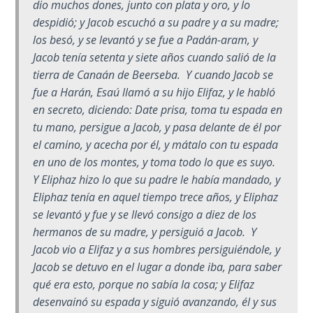
dio muchos dones, junto con plata y oro, y lo
Book 1
despidió; y Jacob escuchó a su padre y a su madre;
los besó, y se levantó y se fue a Padán-aram, y
Daniel:
Jacob tenía setenta y siete años cuando salió de la
Prophet
of the
tierra de Canaán de Beerseba. Y cuando Jacob se
Ages -
fue a Harán, Esaú llamó a su hijo Elifaz, y le habló
Book 2
en secreto, diciendo: Date prisa, toma tu espada en
tu mano, persigue a Jacob, y pasa delante de él por
Daniel:
el camino, y acecha por él, y mátalo con tu espada
Prophet
en uno de los montes, y toma todo lo que es suyo.
of the
Y Eliphaz hizo lo que su padre le había mandado, y
Ages -
Eliphaz tenía en aquel tiempo trece años, y Eliphaz
Book 3
se levantó y fue y se llevó consigo a diez de los
hermanos de su madre, y persiguió a Jacob. Y
Hosea:
Jacob vio a Elifaz y a sus hombres persiguiéndole, y
Prophet
Jacob se detuvo en el lugar a donde iba, para saber
of
qué era esto, porque no sabía la cosa; y Elifaz
Mercy -
desenvainó su espada y siguió avanzando, él y sus
Book 1