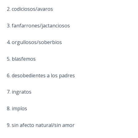
The
Prophetic
2. codiciosos/avaros
History
of the
3. fanfarrones/jactanciosos
United
States
4. orgullosos/soberbios
The
Purpose
5. blasfemos
of the
Wilderness
6. desobedientes a los padres
The Barley
7. ingratos
Overcomers
8. impíos
The
Problem
9. sin afecto natural/sin amor
of Evil