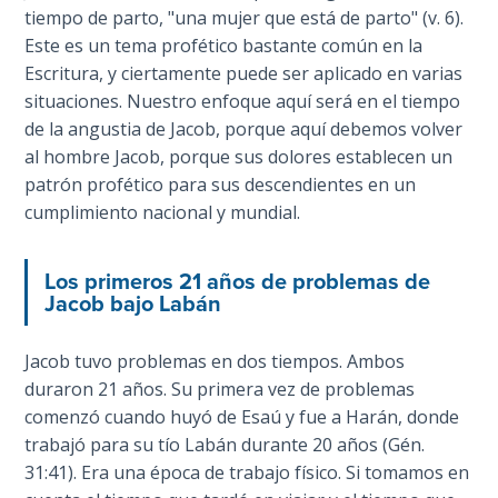
tiempo de parto, "una mujer que está de parto" (v. 6).
Deuteronomy:
Este es un tema profético bastante común en la
The Second
Escritura, y ciertamente puede ser aplicado en varias
Law - Speech
situaciones. Nuestro enfoque aquí será en el tiempo
6
de la angustia de Jacob, porque aquí debemos volver
al hombre Jacob, porque sus dolores establecen un
Deuteronomy:
patrón profético para sus descendientes en un
The Second
Law - Speech
cumplimiento nacional y mundial.
7
Los primeros 21 años de problemas de
Deuteronomy:
Jacob bajo Labán
The Second
Law - Speech
Jacob tuvo problemas en dos tiempos. Ambos
8
duraron 21 años. Su primera vez de problemas
comenzó cuando huyó de Esaú y fue a Harán, donde
Deuteronomy:
trabajó para su tío Labán durante 20 años (Gén.
The Second
31:41). Era una época de trabajo físico. Si tomamos en
Law - Speech