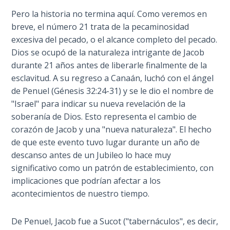
- Book 4
Pero la historia no termina aquí. Como veremos en
breve, el número 21 trata de la pecaminosidad
The Gospel
excesiva del pecado, o el alcance completo del pecado.
of John:
Dios se ocupó de la naturaleza intrigante de Jacob
Manifesting
durante 21 años antes de liberarle finalmente de la
God’s Glory
- Book 5
esclavitud. A su regreso a Canaán, luchó con el ángel
de Penuel (Génesis 32:24-31) y se le dio el nombre de
"Israel" para indicar su nueva revelación de la
Paul’s
Epistle
soberanía de Dios. Esto representa el cambio de
To the
corazón de Jacob y una "nueva naturaleza". El hecho
Saints
de que este evento tuvo lugar durante un año de
in
descanso antes de un Jubileo lo hace muy
Rome
significativo como un patrón de establecimiento, con
Book
implicaciones que podrían afectar a los
1
acontecimientos de nuestro tiempo.
Paul’s
De Penuel, Jacob fue a Sucot ("tabernáculos", es decir,
Epistle