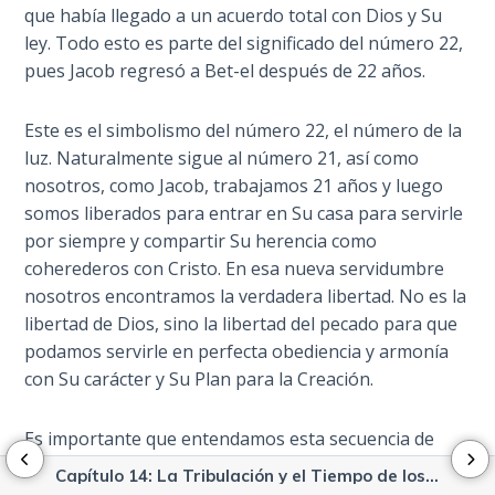
Isaiah:
que había llegado a un acuerdo total con Dios y Su
Prophet
ley. Todo esto es parte del significado del número 22,
of
pues Jacob regresó a Bet-el después de 22 años.
Salvation
- Book 9
Este es el simbolismo del número 22, el número de la
luz. Naturalmente sigue al número 21, así como
Ephesians:
The
nosotros, como Jacob, trabajamos 21 años y luego
Epistle of
somos liberados para entrar en Su casa para servirle
Ascension
por siempre y compartir Su herencia como
coherederos con Cristo. En esa nueva servidumbre
Habakkuk:
nosotros encontramos la verdadera libertad. No es la
The
libertad de Dios, sino la libertad del pecado para que
Prophet
podamos servirle en perfecta obediencia y armonía
of Faith
con Su carácter y Su Plan para la Creación.
Kingdom
Es importante que entendamos esta secuencia de
Vision:
eventos, los simbolismos involucrados, y también la
Primer
Capítulo 14: La Tribulación y el Tiempo de los Problemas de Jacob
ley del Éxodo 21 en la que se basa todo esto.