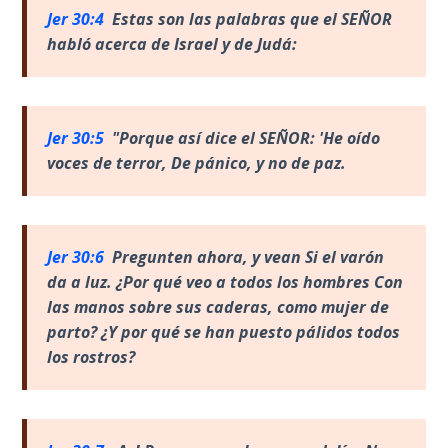
The
Jer 30:4
Estas son las palabras que el SE
ÑOR
Silver-
habló acerca de Israel y de Judá:
Barley
Standard
My
Jer 30:5
"Porque as
í dice el SEÑOR: 'He oído
Father's
voces de terror, De pánico, y no de paz.
Tear
Power
of the
Jer 30:6
Pregunten ahora, y vean Si el var
ón
Flame
da a luz. ¿Por qué veo a todos los hombres
Con
las manos sobre sus caderas, como mujer de
Deuteronomy:
parto?
¿Y por qué se han puesto pálidos todos
The Second
los rostros?
Law - Speech
1