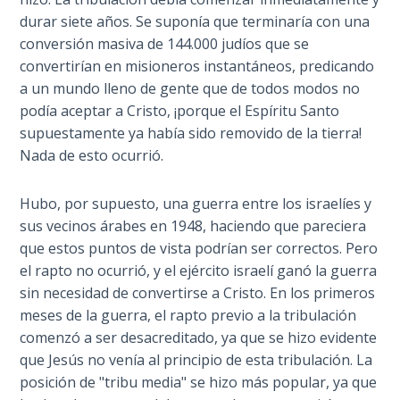
Church
naciones
durar siete años. Se suponía que terminaría con una
History
encajan
conversión masiva de 144.000 judíos que se
Volume
en
2
convertirían en misioneros instantáneos, predicando
el
a un mundo lleno de gente que de todos modos no
Plan
podía aceptar a Cristo, ¡porque el Espíritu Santo
The
general
Kingdom
supuestamente ya había sido removido de la tierra!
of God
de
Nada de esto ocurrió.
Dios.
The Debt
Hubo, por supuesto, una guerra entre los israelíes y
Note in
Category
sus vecinos árabes en 1948, haciendo que pareciera
Prophecy
-
que estos puntos de vista podrían ser correctos. Pero
General
el rapto no ocurrió, y el ejército israelí ganó la guerra
The
sin necesidad de convertirse a Cristo. En los primeros
Struggle
meses de la guerra, el rapto previo a la tribulación
for the
comenzó a ser desacreditado, ya que se hizo evidente
Birthright
que Jesús no venía al principio de esta tribulación. La
posición de "tribu media" se hizo más popular, ya que
The