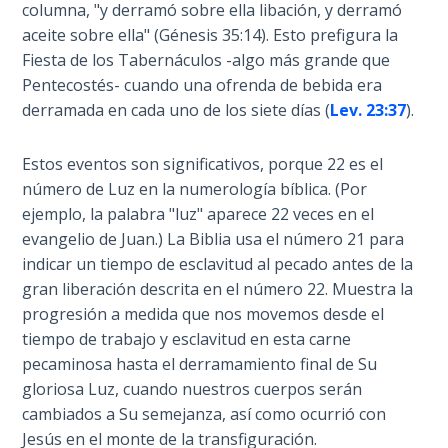
columna, "y derramó sobre ella libación, y derramó
aceite sobre ella" (Génesis 35:14). Esto prefigura la
The
Fiesta de los Tabernáculos -algo más grande que
Book of
Pentecostés- cuando una ofrenda de bebida era
Galatians
derramada en cada uno de los siete días (
Lev. 23:37
).
Hebrews:
Immigrating
Estos eventos son significativos, porque 22 es el
from the
número de Luz en la numerología bíblica. (Por
Old
ejemplo, la palabra "luz" aparece 22 veces en el
Covenant to
evangelio de Juan.) La Biblia usa el número 21 para
the New
indicar un tiempo de esclavitud al pecado antes de la
gran liberación descrita en el número 22. Muestra la
James
progresión a medida que nos movemos desde el
to the
tiempo de trabajo y esclavitud en esta carne
Twelve
pecaminosa hasta el derramamiento final de Su
Tribes
gloriosa Luz, cuando nuestros cuerpos serán
cambiados a Su semejanza, así como ocurrió con
The First
Jesús en el monte de la transfiguración.
Epistle of