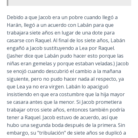
Temple
Debido a que Jacob era un pobre cuando llegó a
Malachi:
Harán, llegó a un acuerdo con Labán para que
God's
trabajara siete años en lugar de una dote para
Messenger
casarse con Raquel. Al final de los siete años, Labán
engañó a Jacob sustituyendo a Lea por Raquel.
Dr. Luke:
(Jasher dice que Labán pudo hacer esto porque las
Healing
the
niñas eran gemelas y porque estaban veladas.) Jacob
Breaches
se enojó cuando descubrió el cambio a la mañana
- Book 1
siguiente, pero no pudo hacer nada al respecto, ya
que Lea ya no era virgen. Labán lo apaciguó
Dr. Luke:
insistiendo en que era costumbre que la hija mayor
Healing
se casara antes que la menor. Si Jacob prometiera
the
trabajar otros siete años, entonces también podría
Breaches
tener a Raquel. Jacob estuvo de acuerdo, así que
- Book 2
hubo una segunda boda después de la primera. Sin
embargo, su "tribulación" de siete años se duplicó a
Dr. Luke: