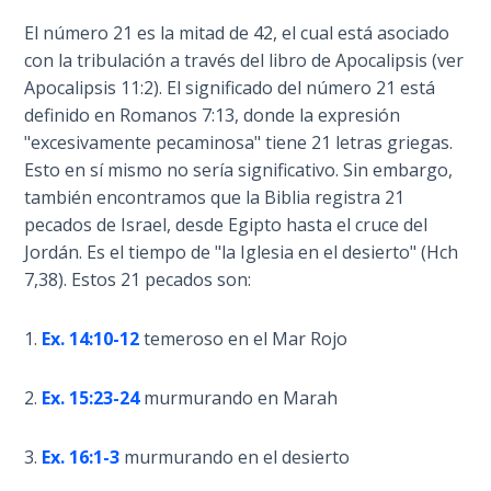
The
El número 21 es la mitad de 42, el cual está asociado
Revelation
con la tribulación a través del libro de Apocalipsis (ver
- Book 3
Apocalipsis 11:2). El significado del número 21 está
definido en Romanos 7:13, donde la expresión
The
"excesivamente pecaminosa" tiene 21 letras griegas.
Revelation
Esto en sí mismo no sería significativo. Sin embargo,
- Book 4
también encontramos que la Biblia registra 21
pecados de Israel, desde Egipto hasta el cruce del
The
Jordán. Es el tiempo de "la Iglesia en el desierto" (Hch
Revelation
7,38). Estos 21 pecados son:
- Book 5
1.
Ex. 14:10-12
temeroso en el Mar Rojo
The
Revelation
- Book 6
2.
Ex. 15:23-24
murmurando en Marah
The
3.
Ex. 16:1-3
murmurando en el desierto
Revelation