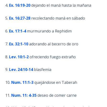
- Book 7
4.
Ex. 16:19-20
dejando el maná hasta la mañana
The
5.
Ex. 16:27-28
recolectando maná en sábado
Revelation
- Book 8
6.
Ex. 17:1-4
murmurando a Rephidim
Daniel's
Seventy
7.
Ex. 32:1-10
adorando al becerro de oro
Weeks
8.
Lev. 10:1-2
ofreciendo fuego extraño
The
Restoration
9.
Lev. 24:10-14
blasfemia
of All
Things
10.
Num. 11:1-3
quejándose en Taberah
Old and
New
11.
Num. 11: 4-35
deseo de comer carne
Covenant
Marriage