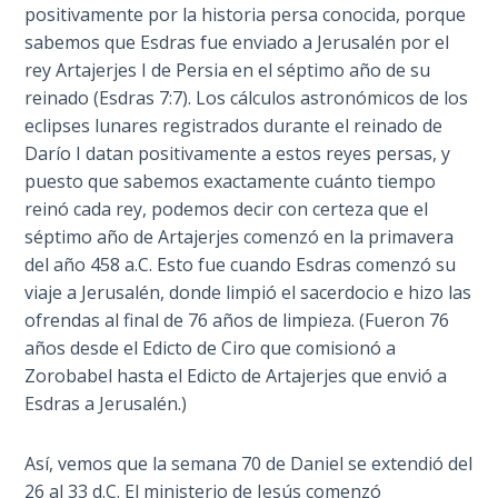
positivamente por la historia persa conocida, porque
en
The
sabemos que Esdras fue enviado a Jerusalén por el
el
Rapture in
rey Artajerjes I de Persia en el séptimo año de su
otoño
the Light of
reinado (Esdras 7:7). Los cálculos astronómicos de los
de
Tabernacles
eclipses lunares registrados durante el reinado de
1986.
Darío I datan positivamente a estos reyes persas, y
El
The
puesto que sabemos exactamente cuánto tiempo
libro
Biblical
reinó cada rey, podemos decir con certeza que el
muestra
Meaning
séptimo año de Artajerjes comenzó en la primavera
el
of
del año 458 a.C. Esto fue cuando Esdras comenzó su
orden
Numbers
viaje a Jerusalén, donde limpió el sacerdocio e hizo las
en
ofrendas al final de 76 años de limpieza. (Fueron 76
la
If God
años desde el Edicto de Ciro que comisionó a
historia
Could
Zorobabel hasta el Edicto de Artajerjes que envió a
Save
y
Everyone
Esdras a Jerusalén.)
cómo
- Would
nada
He?
sucede
Así, vemos que la semana 70 de Daniel se extendió del
por
26 al 33 d.C. El ministerio de Jesús comenzó