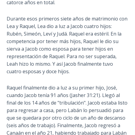
catorce años en total.
Healing
the
Durante esos primeros siete años de matrimonio con
Breaches
- Book 3
Lea y Raquel, Lea dio a luz a Jacob cuatro hijos:
Rubén, Simeón, Leví y Judá. Raquel era estéril. En la
competencia por tener más hijos, Raquel le dio su
Dr. Luke:
Healing
sierva a Jacob como esposa para tener hijos en
the
representación de Raquel. Para no ser superada,
Breaches
Leah hizo lo mismo. Y así Jacob finalmente tuvo
- Book 4
cuatro esposas y doce hijos.
Dr. Luke:
Raquel finalmente dio a luz a su primer hijo, José,
Healing
cuando Jacob tenía 91 años (Jasher 31:21). Llegó al
the
final de los 14 años de "tribulación". Jacob estaba listo
Breaches
para regresar a casa, pero Labán lo persuadió para
- Book 5
que se quedara por otro ciclo de un año de descanso
(seis años de trabajo). Finalmente, Jacob regresó a
Dr. Luke:
Canaán en el año 21, habiendo trabajado para Labán
Healing