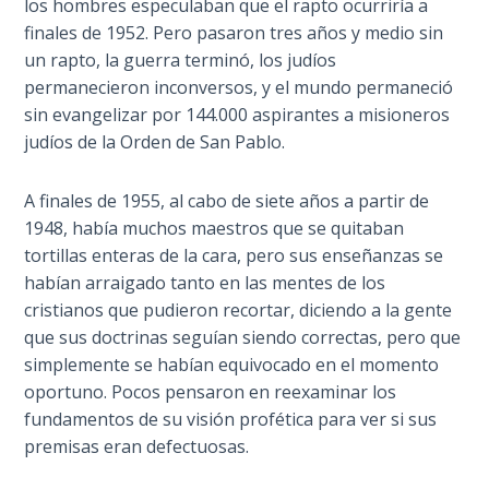
los hombres especulaban que el rapto ocurriría a
Sons
finales de 1952. Pero pasaron tres años y medio sin
of
un rapto, la guerra terminó, los judíos
God
permanecieron inconversos, y el mundo permaneció
sin evangelizar por 144.000 aspirantes a misioneros
The Ten
judíos de la Orden de San Pablo.
Commandments
A finales de 1955, al cabo de siete años a partir de
The
Purpose
1948, había muchos maestros que se quitaban
of Law
tortillas enteras de la cara, pero sus enseñanzas se
and
habían arraigado tanto en las mentes de los
Grace
cristianos que pudieron recortar, diciendo a la gente
que sus doctrinas seguían siendo correctas, pero que
The
simplemente se habían equivocado en el momento
1986
oportuno. Pocos pensaron en reexaminar los
Vision
fundamentos de su visión profética para ver si sus
of the
premisas eran defectuosas.
Two
Gulf