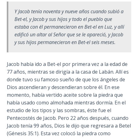
Y Jacob tenía noventa y nueve años cuando subió a
First
Bet-el, y Jacob y sus hijos y todo el pueblo que
Corinthians
estaba con él permanecieron en Bet-el en Luz, y allí
The Epistle
edificó un altar al Señor que se le apareció, y Jacob
of
Sanctification
y sus hijos permanecieron en Bet-el seis meses.
- Book 3
Jacob había ido a Bet-el por primera vez a la edad de
First
Corinthians
77 años, mientras se dirigía a la casa de Labán. Allí es
The Epistle
donde tuvo su famoso sueño de que los ángeles de
of
Dios ascendieran y descendieran sobre él. En ese
Sanctification
momento, había vertido aceite sobre la piedra que
- Book 4
había usado como almohada mientras dormía. En el
estudio de los tipos y las sombras, éste fue el
Second
Pentecostés de Jacob. Pero 22 años después, cuando
Corinthians:
Jacob tenía 99 años, Dios le dijo que regresara a Betel
Apostolic
(Génesis 35:1). Esta vez colocó la piedra como
Authority