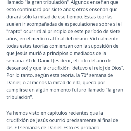
llamado "la gran tribulación". Algunos enseñan que
Laws on
la
Righteous
esto continuará por siete años; otros enseñan que
importancia
Judgment
durará sólo la mitad de ese tiempo. Estas teorías
de
suelen ir acompañadas de especulaciones sobre si el
octubre
The
"rapto" ocurrirá al principio de este período de siete
de
Laws of
años, en el medio o al final del mismo. Virtualmente
1986
the
todas estas teorías comienzan con la suposición de
como
Second
que Jesús murió a principios o mediados de la
el
Coming
semana 70 de Daniel (es decir, el ciclo del año de
120
descanso) y que la crucifixión "detuvo el reloj de Dios".
Jubileo
Free Will
Por lo tanto, según esta teoría, la 70ª semana de
de
Versus
Daniel, o al menos la mitad de ella, queda por
Ownership
Adán
cumplirse en algún momento futuro llamado "la gran
y
tribulación".
la
The
Genesis
declaración
Ya hemos visto en capítulos recientes que la
Book
legal
of
crucifixión de Jesús ocurrió precisamente al final de
del
Psalms
las 70 semanas de Daniel. Esto es probado
Jubileo