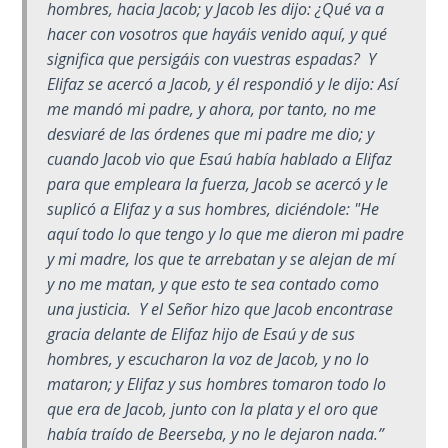
hombres, hacia Jacob; y Jacob les dijo: ¿Qué va a
hacer con vosotros que hayáis venido aquí, y qué
Hosea:
significa que persigáis con vuestras espadas? Y
Prophet
of
Elifaz se acercó a Jacob, y él respondió y le dijo: Así
Mercy -
me mandó mi padre, y ahora, por tanto, no me
Book 2
desviaré de las órdenes que mi padre me dio; y
cuando Jacob vio que Esaú había hablado a Elifaz
Amos:
para que empleara la fuerza, Jacob se acercó y le
Missionary
suplicó a Elifaz y a sus hombres, diciéndole: "He
to Israel
aquí todo lo que tengo y lo que me dieron mi padre
y mi madre, los que te arrebatan y se alejan de mí
Jonah:
y no me matan, y que esto te sea contado como
Prophet of
una justicia. Y el Señor hizo que Jacob encontrase
Restoration
gracia delante de Elifaz hijo de Esaú y de sus
hombres, y escucharon la voz de Jacob, y no lo
Haggai:
mataron; y Elifaz y sus hombres tomaron todo lo
Prophet
que era de Jacob, junto con la plata y el oro que
of the
había traído de Beerseba, y no le dejaron nada.”
Greater