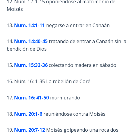
12. Núm. 12: 1-15 oponiéndose al matrimonio de
Moisés
The
Judgments
13.
Num. 14:1-11
negarse a entrar en Canaán
of the
Divine Law
14.
Num. 14:40-45
tratando de entrar a Canaán sin la
bendición de Dios.
The Bible
Says:
Divorce
15.
Num. 15:32-36
colectando madera en sábado
and
Remarriage
16. Núm. 16: 1-35 La rebelión de Coré
is Not
Adultery
17.
Num. 16: 41-50
murmurando
Who
is a
18.
Num. 20:1-6
reuniéndose contra Moisés
Jew?
19.
Num. 20:7-12
Moisés golpeando una roca dos
God's Law