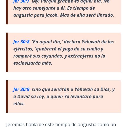
Deuteronomy:
Jer 30:7
¡Ay! Porque grande es aquel día, No
The Second
hay otro semejante a él. Es tiempo de
Law - Speech
angustia para Jacob, Mas de ella será librado.
2
Deuteronomy:
The Second
Jer 30:8
'En aquel d
ía,' declara Yehovah de los
Law - Speech
ejércitos, 'quebraré el yugo de su cuello y
3
romperé sus coyundas, y extranjeros no lo
esclavizarán más,
Deuteronomy:
The Second
Law - Speech
4
Jer 30:9
sino que servir
án a Yehovah su Dios, y
a David su rey, a quien Yo levantaré para
Deuteronomy:
ellos.
The Second
Law - Speech
5
Jeremías habla de este tiempo de angustia como un