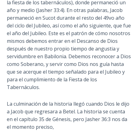
To the
la fiesta de los tabernáculos), donde permaneció un
Saints
año y medio (Jasher 33:4). En otras palabras, Jacob
in
permaneció en Sucot durante el resto del 49vo año
Rome
del ciclo del Jubileo, así como el año siguiente, que fue
Book
el año del Jubileo. Este es el patrón de cómo nosotros
2
mismos debemos entrar en el Descanso de Dios
después de nuestro propio tiempo de angustia y
First
servidumbre en Babilonia. Debemos reconocer a Dios
Corinthians
como Soberano, y servir como Dios nos guía hasta
The Epistle
que se acerque el tiempo señalado para el Jubileo y
of
Sanctification
para el cumplimiento de la Fiesta de los
- Book 1
Tabernáculos.
First
La culminación de la historia llegó cuando Dios le dijo
Corinthians
a Jacob que regresara a Betel. La historia se cuenta
The Epistle
en el capítulo 35 de Génesis, pero Jasher 36:3 nos da
of
el momento preciso,
Sanctification
- Book 2