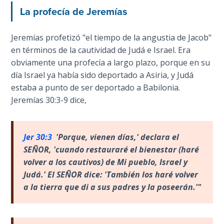
Wars
La profecía de Jeremías
Light
Jeremías profetizó "el tiempo de la angustia de Jacob"
From
en términos de la cautividad de Judá e Israel. Era
the
obviamente una profecía a largo plazo, porque en su
Crack
día Israel ya había sido deportado a Asiria, y Judá
estaba a punto de ser deportado a Babilonia.
The
Jeremías 30:3-9 dice,
Prophetic
Roots of
Modern
Abortion
Jer 30:3
'Porque, vienen d
ías,' declara el
SEÑOR, 'cuando restauraré el bienestar (haré
Through
volver a los cautivos) de Mi pueblo, Israel y
Timeless
Judá.' El SEÑOR dice: 'También los haré volver
Mountains
a la tierra que di a sus padres y la poseerán.'"
Biblical
Money: