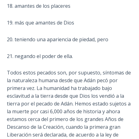
18. amantes de los placeres
Hearing
God's
19. más que amantes de Dios
Voice
20. teniendo una apariencia de piedad, pero
The
Jubilee
21. negando el poder de ella.
Isaiah:
Todos estos pecados son, por supuesto, síntomas de
Prophet
la naturaleza humana desde que Adán pecó por
of
primera vez. La humanidad ha trabajado bajo
Salvation
- Book 1
esclavitud a la tierra desde que Dios los vendió a la
tierra por el pecado de Adán. Hemos estado sujetos a
la muerte por casi 6,000 años de historia y ahora
Isaiah:
Prophet
estamos cerca del primero de los grandes Años de
of
Descanso de la Creación, cuando la primera gran
Salvation
Liberación será declarada, de acuerdo a la ley de