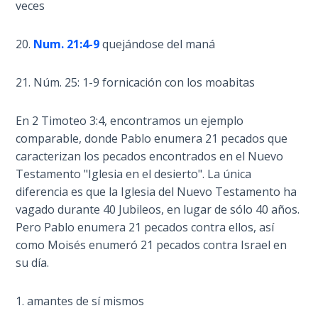
veces
on
Restitution
20.
Num. 21:4-9
quejándose del maná
Who is
21. Núm. 25: 1-9 fornicación con los moabitas
an
Israelite?
En 2 Timoteo 3:4, encontramos un ejemplo
When
comparable, donde Pablo enumera 21 pecados que
REALLY
caracterizan los pecados encontrados en el Nuevo
was
Testamento "Iglesia en el desierto". La única
Jesus
diferencia es que la Iglesia del Nuevo Testamento ha
Born?
vagado durante 40 Jubileos, en lugar de sólo 40 años.
Pero Pablo enumera 21 pecados contra ellos, así
The Laws
como Moisés enumeró 21 pecados contra Israel en
of
su día.
Wormwood
and Dung
1. amantes de sí mismos