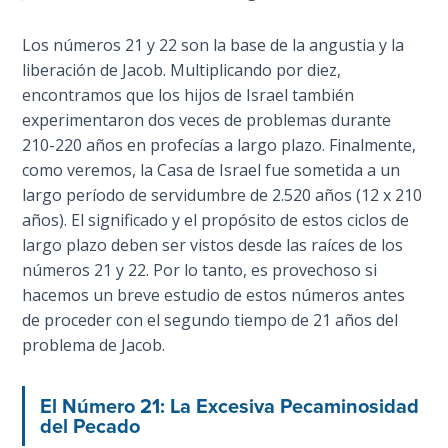
John: The
Fellowship
Los números 21 y 22 son la base de la angustia y la
of the
liberación de Jacob. Multiplicando por diez,
Sons
encontramos que los hijos de Israel también
experimentaron dos veces de problemas durante
The
210-220 años en profecías a largo plazo. Finalmente,
Epistle of
como veremos, la Casa de Israel fue sometida a un
Jude:
largo período de servidumbre de 2.520 años (12 x 210
Against
años). El significado y el propósito de estos ciclos de
Gnosticism
largo plazo deben ser vistos desde las raíces de los
números 21 y 22. Por lo tanto, es provechoso si
The
hacemos un breve estudio de estos números antes
Revelation
de proceder con el segundo tiempo de 21 años del
- Book 1
problema de Jacob.
The
Revelation
El Número 21: La Excesiva Pecaminosidad
- Book 2
del Pecado