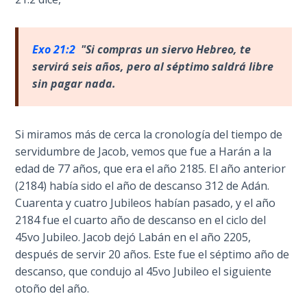
God’s Glory
- Book 1
Exo 21:2
"Si compras un siervo Hebreo, te
The Gospel
servir
á seis años, pero al séptimo saldrá libre
of John:
sin pagar nada.
Manifesting
God’s Glory
- Book 2
Si miramos más de cerca la cronología del tiempo de
servidumbre de Jacob, vemos que fue a Harán a la
The Gospel
edad de 77 años, que era el año 2185. El año anterior
of John:
(2184) había sido el año de descanso 312 de Adán.
Manifesting
God’s Glory
Cuarenta y cuatro Jubileos habían pasado, y el año
- Book 3
2184 fue el cuarto año de descanso en el ciclo del
45vo Jubileo. Jacob dejó Labán en el año 2205,
The Gospel
después de servir 20 años. Este fue el séptimo año de
of John:
descanso, que condujo al 45vo Jubileo el siguiente
Manifesting
otoño del año.
God’s Glory