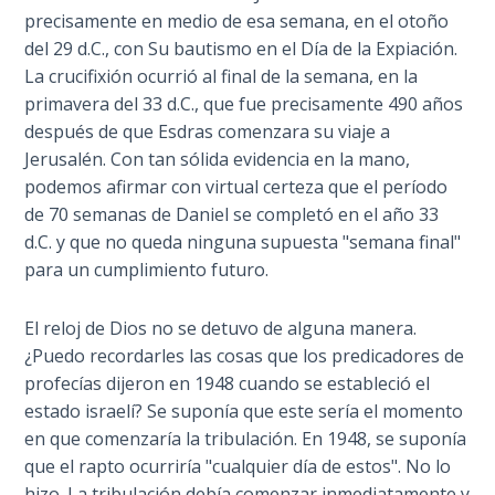
Wars
accidente.
precisamente en medio de esa semana, en el otoño
of
Revela
del 29 d.C., con Su bautismo en el Día de la Expiación.
the
"el
La crucifixión ocurrió al final de la semana, en la
Lord
tiempo
primavera del 33 d.C., que fue precisamente 490 años
de
después de que Esdras comenzara su viaje a
A Short
los
Jerusalén. Con tan sólida evidencia en la mano,
History of
problemas
podemos afirmar con virtual certeza que el período
Universal
de
de 70 semanas de Daniel se completó en el año 33
Reconciliation
Jacob"
d.C. y que no queda ninguna supuesta "semana final"
y
para un cumplimiento futuro.
Lessons
cómo
From
Church
Estados
El reloj de Dios no se detuvo de alguna manera.
History
Unidos,
¿Puedo recordarles las cosas que los predicadores de
Volume
Canadá,
profecías dijeron en 1948 cuando se estableció el
1
Gran
estado israelí? Se suponía que este sería el momento
Bretaña
en que comenzaría la tribulación. En 1948, se suponía
Lessons
y
que el rapto ocurriría "cualquier día de estos". No lo
From
otras
hizo. La tribulación debía comenzar inmediatamente y