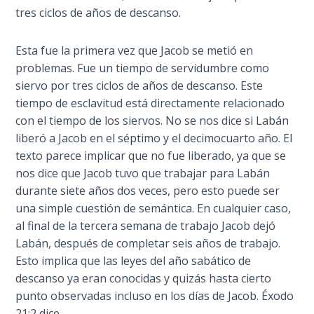
the
tres ciclos de años de descanso.
Breaches
- Book 6
Esta fue la primera vez que Jacob se metió en
problemas. Fue un tiempo de servidumbre como
Dr. Luke:
siervo por tres ciclos de años de descanso. Este
Healing
tiempo de esclavitud está directamente relacionado
the
con el tiempo de los siervos. No se nos dice si Labán
Breaches
liberó a Jacob en el séptimo y el decimocuarto año. El
- Book 7
texto parece implicar que no fue liberado, ya que se
nos dice que Jacob tuvo que trabajar para Labán
Dr. Luke:
durante siete años dos veces, pero esto puede ser
Healing
una simple cuestión de semántica. En cualquier caso,
the
Breaches
al final de la tercera semana de trabajo Jacob dejó
- Book 8
Labán, después de completar seis años de trabajo.
Esto implica que las leyes del año sabático de
The Gospel
descanso ya eran conocidas y quizás hasta cierto
of John:
punto observadas incluso en los días de Jacob. Éxodo
Manifesting
21:2 dice,