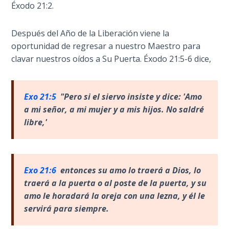
- Book 2
Éxodo 21:2.
Isaiah:
Después del Año de la Liberación viene la
Prophet
oportunidad de regresar a nuestro Maestro para
of
clavar nuestros oídos a Su Puerta. Éxodo 21:5-6 dice,
Salvation
- Book 3
Exo 21:5
"Pero si el siervo insiste y dice: 'Amo
Isaiah:
a mi se
ñor, a mi mujer y a mis hijos. No saldré
Prophet
libre,'
of
Salvation
- Book 4
Exo 21:6
entonces su amo lo traer
á a Dios, lo
Isaiah:
traerá a la puerta o al poste de la puerta, y su
Prophet
of
amo le horadará la oreja con una lezna, y él le
Salvation
servirá para siempre.
- Book 5