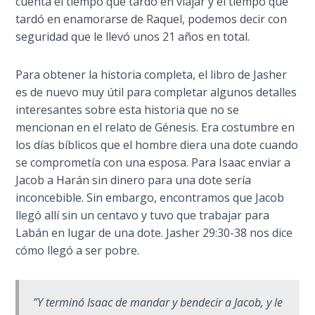
cuenta el tiempo que tardó en viajar y el tiempo que
9
tardó en enamorarse de Raquel, podemos decir con
seguridad que le llevó unos 21 años en total.
Deuteronomy:
The Second
Law - Speech
Para obtener la historia completa, el libro de Jasher
10
es de nuevo muy útil para completar algunos detalles
interesantes sobre esta historia que no se
The
mencionan en el relato de Génesis. Era costumbre en
Judges
los días bíblicos que el hombre diera una dote cuando
se comprometía con una esposa. Para Isaac enviar a
Ruth:
Jacob a Harán sin dinero para una dote sería
Redemption
inconcebible. Sin embargo, encontramos que Jacob
and
llegó allí sin un centavo y tuvo que trabajar para
Sonship
Labán en lugar de una dote. Jasher 29:30-38 nos dice
cómo llegó a ser pobre.
Daniel:
Prophet
of the
”Y terminó Isaac de mandar y bendecir a Jacob, y le
Ages -