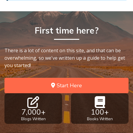
9
Deuteronomy:
The Second
First time here?
Law - Speech
10
There is a lot of content on this site, and that can be
The
overwhelming, so we've written up a guide to help get
Judges
you started!
Ruth:
Redemption
Start Here
and
Sonship
Daniel:
7,000+
100+
Prophet
Blogs Written
Books Written
of the
Ages -