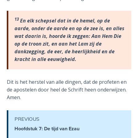
Deuteronomy:
The Second
13
En elk schepsel dat in de hemel, op de
Law - Speech
aarde, onder de aarde en op de zee is, en alles
6
wat daarin is, hoorde ik zeggen: Aan Hem Die
op de troon zit, en aan het Lam zij de
Deuteronomy:
dankzegging, de eer, de heerlijkheid en de
The Second
Law - Speech
kracht in alle eeuwigheid.
7
Dit is het herstel van alle dingen, dat de profeten en
Deuteronomy:
The Second
de apostelen door heel de Schrift heen onderwijzen.
Law - Speech
Amen.
8
Deuteronomy:
PREVIOUS
The Second
Hoofdstuk 7: De tijd van Ezau
Law - Speech