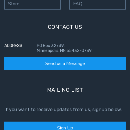
Temple
Store
FAQ
Malachi:
God's
CONTACT US
Messenger
ADDRESS
PO Box 32739,
Dr. Luke:
Minneapolis, MN 55432-0739
Healing
the
Send us a Message
Breaches
- Book 1
Dr. Luke:
MAILING LIST
Healing
the
Breaches
If you want to receive updates from us, signup below.
- Book 2
Sign Up
Dr. Luke: