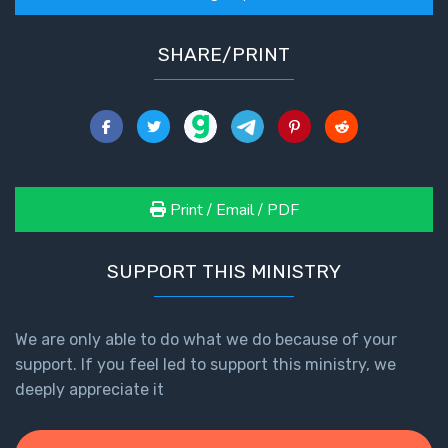
Healing
the
SHARE/PRINT
Breaches
- Book 3
Dr. Luke:
Healing
the
Breaches
Print / Email / PDF
- Book 4
SUPPORT THIS MINISTRY
Dr. Luke:
Healing
the
We are only able to do what we do because of your
Breaches
support. If you feel led to support this ministry, we
- Book 5
deeply appreciate it
Dr. Luke:
Healing