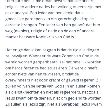
Uiteraard ben ik me ervan bewust dat alle andere
The
religies en andere naties het volledig oneens zijn met
Silver-
deze analyse. Een ieder van hen denkt dat zij
Barley
goddelijke geroepen zijn om gerechtigheid op de
Standard
aarde te brengen. Een ieder van hen gelooft dat hun
weg (manier), religie of natie op de een of andere
My
manier het ware Koninkrijk van God is.
Father's
Tear
Het enige dat ik kan zeggen is dat de tijd alle dingen
zal bewijzen. Wanneer de ware Zonen van God in de
Power
of the
wereld worden geopenbaard, zal het moeilijk worden
Flame
om harde feiten te bediscussiëren. De wereld heeft
echter niets van hen te vrezen, omdat de
Deuteronomy:
overwinnaars niet door kracht of geweld regeren. Zij
The Second
zullen vol van de liefde van God zijn en zullen komen
Law - Speech
als dienstknechten en niet als regeerders, net zoals
1
Jezus kwam om te dienen, niet om gediend te worden.
Zij zullen als Jezus zijn, niet als Barabbas. Jezus kwam