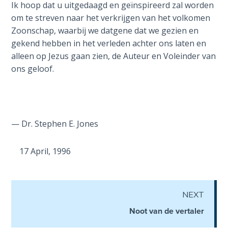
Wars
Ik hoop dat u uitgedaagd en geïnspireerd zal worden
er
of
om te streven naar het verkrijgen van het volkomen
niets
the
Zoonschap, waarbij we datgene dat we gezien en
per
Lord
gekend hebben in het verleden achter ons laten en
ongeluk
alleen op Jezus gaan zien, de Auteur en Voleinder van
gebeurt.
A Short
ons geloof.
Het
History of
onthult
Universal
"de
Reconciliation
tijd
van
— Dr. Stephen E. Jones
Lessons
Jacob's
From
Church
benauwdheid"
17 April, 1996
History
en
Volume
hoe
1
Amerika,
NEXT
Canada,
Lessons
Noot van de vertaler
Groot-
From
Brittannië