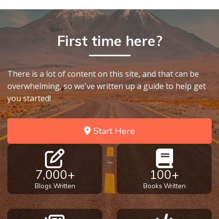
Church
en
History
andere
Volume
naties
2
First time here?
passen
in
The
het
Kingdom
There is a lot of content on this site, and that can be
algehele
of God
overwhelming, so we've written up a guide to help get
Plan
you started!
van
The Debt
God.
Note in
Prophecy
Start Here
Category
The
-
Struggle
General
7,000+
100+
for the
Blogs Written
Books Written
Birthright
The