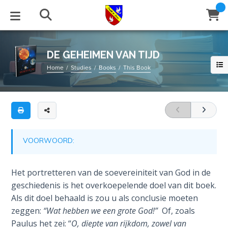
Full
Book
DE
Title
GEHEIMEN
List
VAN
STUDIES
EVENTS
ABOUT
BLOG
HELP
TIJD
DE GEHEIMEN VAN TIJD
Email
Home
Studies
Books
This Book
Secrets
De
of
Latest Posts
Books
Calendar
About Us
Contact Us
Time
openbaring
van
Blog Series
Tracts
Conference Center
Statement of Beliefs
Instructions
timing
The
Laws of
zoals
Blog Archive
Videos
Live Stream
Testimonials
Support
VOORWOORD:
Spiritual
geopenbaard
Warfare
in
Audios
Gallery
de
Het portretteren van de soevereiniteit van God in de
Creation's
Schrift
geschiedenis is het overkoepelende doel van dit boek.
Close
Subscribe
Jubilee
Window
FFI Newsletter
Friends
en
Als dit doel behaald is zou u als conclusie moeten
in
zeggen:
“Wat hebben we een grote God!”
Of, zoals
Bible
rticles
de
Paulus het zei: “
O, diepte van rijkdom, zowel van