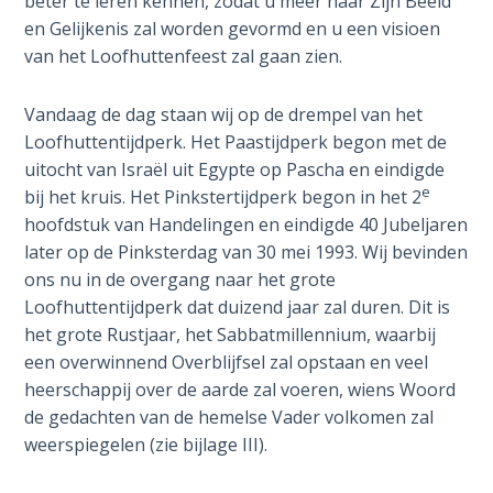
beter te leren kennen, zodat u meer naar Zijn Beeld
van
en Gelijkenis zal worden gevormd en u een visioen
The
het
van het Loofhuttenfeest zal gaan zien.
Rapture in
jubeljaar
the Light of
in
Tabernacles
Vandaag de dag staan wij op de drempel van het
het
Loofhuttentijdperk. Het Paastijdperk begon met de
najaar
The
uitocht van Israël uit Egypte op Pascha en eindigde
van
Biblical
e
bij het kruis. Het Pinkstertijdperk begon in het 2
1986.
Meaning
hoofdstuk van Handelingen en eindigde 40 Jubeljaren
Het
of
later op de Pinksterdag van 30 mei 1993. Wij bevinden
boek
Numbers
ons nu in de overgang naar het grote
toont
Loofhuttentijdperk dat duizend jaar zal duren. Dit is
de
If God
het grote Rustjaar, het Sabbatmillennium, waarbij
volgorde
Could
een overwinnend Overblijfsel zal opstaan en veel
Save
in
heerschappij over de aarde zal voeren, wiens Woord
Everyone
de
de gedachten van de hemelse Vader volkomen zal
- Would
geschiedenis
weerspiegelen (zie bijlage III).
He?
en
hoe