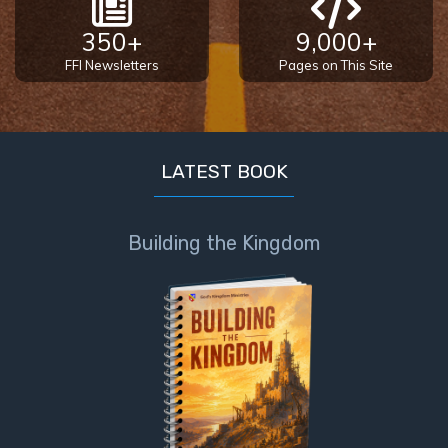
Sons
of
350+
9,000+
God
FFI Newsletters
Pages on This Site
The Ten
Commandments
LATEST BOOK
The
Purpose
of Law
Building the Kingdom
and
Grace
The
1986
Vision
of the
Two
Gulf