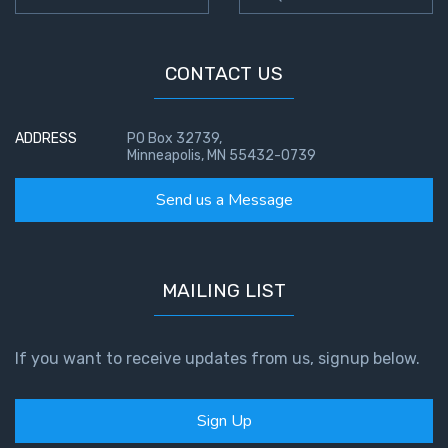
The
Silver-
Barley
CONTACT US
Standard
My
ADDRESS
PO Box 32739,
Father's
Minneapolis, MN 55432-0739
Tear
Send us a Message
Power
of the
Flame
MAILING LIST
Deuteronomy:
The Second
If you want to receive updates from us, signup below.
Law - Speech
1
Sign Up