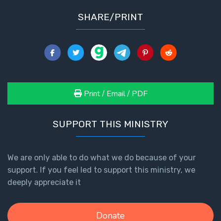
Deuteronomy:
The Second
SHARE/PRINT
Law - Speech
2
Deuteronomy:
The Second
Law - Speech
3
Print / Email / PDF
Deuteronomy:
SUPPORT THIS MINISTRY
The Second
Law - Speech
4
We are only able to do what we do because of your
support. If you feel led to support this ministry, we
Deuteronomy:
deeply appreciate it
The Second
Law - Speech
5
Donate