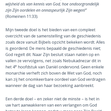
Laws on
geschiedenis.
wijsheid als van kennis van God, hoe ondoorgrondelijk
Righteous
Het
zijn Zijn oordelen en onnaspeurlijk Zijn wegen!
”
Judgment
onthult
(Romeinen 11:33).
het
The
belang
Mijn tweede doel is het bieden van een compleet
Laws of
van
overzicht van de samenstelling van de geschiedenis
the
oktober
zoals deze vanuit Bijbels opzicht bekeken wordt. Alles
Second
1986
Coming
is geordend. De mens bepaald de geschiedenis niet;
als
God regelt dit. Naar Zijn besluit staan natiën op en
het
vallen ze vervolgens, net zoals Nebukadnezar dit in
Free Will
120e
e
Versus
het 4
hoofdstuk van Daniël ondervond. Geen enkele
jubeljaar
Ownership
monarchie verheft zich boven de Wet van God, noch
vanaf
kan zij het onomkeerbare oordeel van God verdragen
Adam
The
wanneer de dag van haar bezoeking aanbreekt.
en
Genesis
Book
de
Een derde doel – en zeker niet de minste – is het in
of
wettelijke
uw hart aanwakkeren van een verlangen om God
Psalms
verklaring